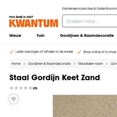
Klantenservice
Acties & folder
Woonins
Nieuw
Tuin
Gordijnen & Raamdecoratie
Laten bezorgen of afhalen in de winkel
Shop online of in onze 
Home
Gordijnen & Raamdecoratie
Kleurstalen raam
Gord
Staal Gordijn Keet Zand
(0)