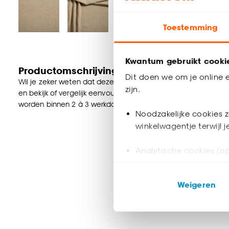
Toestemming
Kwantum gebruikt cooki
Productomschrijving
Dit doen we om je online e
Wil je zeker weten dat deze gordijnstof bij de rest van jouw in
zijn.
en bekijk of vergelijk eenvoudig welke gordijnstof jouw favorie
worden binnen 2 à 3 werkdagen thuisbezorgd en passen door 
Noodzakelijke cookies z
winkelwagentje terwijl 
Analytische cookies (op
Marketing cookies (opt
Weigeren
ook buiten de website 
Klik op ‘Ja, alles toestaa
noodzakelijke cookies te 