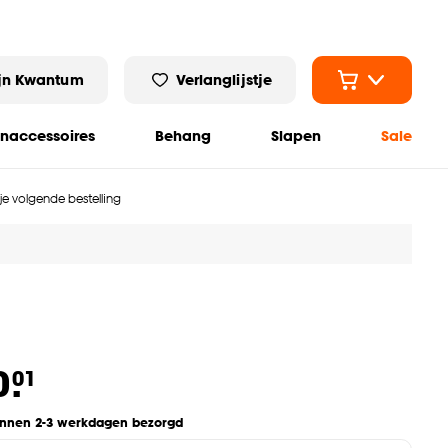
jn Kwantum
Verlanglijstje
naccessoires
Behang
Slapen
Sale
 je volgende bestelling
0.
01
innen 2-3 werkdagen bezorgd