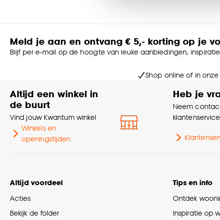
accepteren door op ‘Cook
Goed om te weten is dat j
Meld je aan en ontvang € 5,- korting op je v
Blijf per e-mail op de hoogte van leuke aanbiedingen, inspirati
Shop online of in onze
Altijd een winkel in
Heb je vr
de buurt
Neem contact
Vind jouw Kwantum winkel
klantenservic
Winkels en
Klantenser
openingstijden
Altijd voordeel
Tips en info
Acties
Ontdek woonin
Bekijk de folder
Inspiratie op 