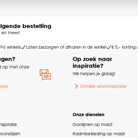
ies aanpassen’ te klikken.
Wa
e deze keuze altijd nog kan aanpassen, bekijk hiervoor o
olgende bestelling
Soo
e en meer!
 96 winkels
Laten bezorgen of afhalen in de winkel
€ 5,- korting
Ge
agen?
Op zoek naar
inspiratie?
Ma
 op met onze
e
We helpen je graag!
Kr
vice
Ontdek wooninspiratie
Kle
Onze diensten
spiratie
Gordijnen op maat
woonstijlen
Raambekleding op maat