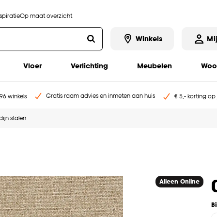
piratie
Op maat overzicht
Winkels
Mi
Vloer
Verlichting
Meubelen
Woo
Gratis raam advies en inmeten aan huis
96 winkels
€ 5,- korting op
ijn stalen
Alleen Online
B