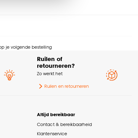
Machinewas 30º, Niet in
svoorschriften
de droogtrommel, Strijken
°
nze
cookieverklaring
.
rt stof
Weef/Drukstof
 op je volgende bestelling
wicht gram per m2
270 G/m2
Ruilen of
retourneren?
te verduisterend
Lichtdoorlatend
Zo werkt het
imptolerantie
1.2%
Ruilen en retourneren
urtint
Zand
Altijd bereikbaar
Contact & bereikbaarheid
Klantenservice