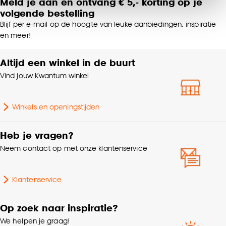
Meld je aan en ontvang € 5,- korting op je
Strijken °, Niet in de
van alle cookies, of klik op ‘weigeren’ om alleen de
Wasvoorschriften
volgende bestelling
droogtrommel
noodzakelijke cookies te accepteren. Je kunt er ook
Blijf per e-mail op de hoogte van leuke aanbiedingen, inspiratie
voor kiezen om bepaalde cookies wel of niet te
en meer!
Soort stof
Verduisteringsstof
accepteren door op ‘Cookies aanpassen’ te
klikken.
Altijd een winkel in de buurt
Gewicht gram per m2
490 G/m2
Vind jouw Kwantum winkel
Goed om te weten is dat je deze keuze altijd nog
kan aanpassen, bekijk hiervoor onze
% Verduisterend
100%
cookieverklaring
.
Winkels en openingstijden
Krimptolerantie
0.05%
Heb je vragen?
Neem contact op met onze klantenservice
Mate verduisterend
100% Verduisterend
Klantenservice
Samenstelling
100% Polyester
Op zoek naar inspiratie?
We helpen je graag!