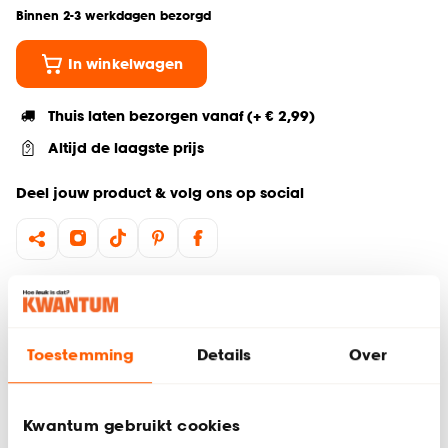
Binnen 2-3 werkdagen bezorgd
In winkelwagen
Thuis laten bezorgen vanaf (+ € 2,99)
Altijd de laagste prijs
Deel jouw product & volg ons op social
Hulp nodig? Wij regelen het voor je!
Ga terug naar het hoofdproduct
Toestemming
Details
Over
Productomschrijving
Wil je zeker weten dat deze gordijnstof bij de rest van jouw
Kwantum gebruikt cookies
interieur past? Bestel vrijblijvend één of meerdere kleurstalen