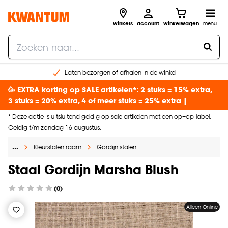
winkels
account
winkelwagen
menu
Laten bezorgen of afhalen in de winkel
Shop online of in onze 96 winkels
🥳 EXTRA korting op SALE artikelen*: 2 stuks = 15% extra,
Gratis raam advies en inmeten aan huis
3 stuks = 20% extra, 4 of meer stuks = 25% extra |
€ 5,- korting op je volgende bestelling
* Deze actie is uitsluitend geldig op sale artikelen met een op=op-label.
Geldig t/m zondag 16 augustus.
…
Kleurstalen raam
Gordijn stalen
Staal Gordijn Marsha Blush
(0)
Alleen Online