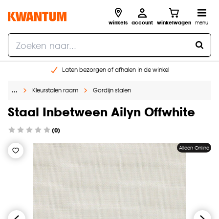
winkels
account
winkelwagen
menu
Laten bezorgen of afhalen in de winkel
Shop online of in onze 96 winkels
…
Kleurstalen raam
Gordijn stalen
Gratis raam advies en inmeten aan huis
€ 5,- korting op je volgende bestelling
Staal Inbetween Ailyn Offwhite
(0)
Alleen Online