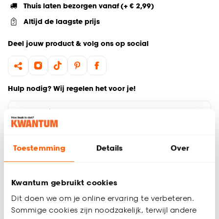
Thuis laten bezorgen vanaf (+ € 2,99)
Altijd de laagste prijs
Deel jouw product & volg ons op social
Hulp nodig? Wij regelen het voor je!
Ga terug naar het hoofdproduct
Productomschrijving
Toestemming
Details
Over
Wil je zeker weten dat deze gordijnstof bij de rest van jouw
interieur past? Bestel vrijblijvend één of meerdere kleurstalen
en bekijk of vergelijk eenvoudig welke gordijnstof jouw
Kwantum gebruikt cookies
favoriet is. Zo ben je 100% zeker van de juiste keuze. De
Dit doen we om je online ervaring te verbeteren.
kleurstalen worden binnen 2 à 3 werkdagen thuisbezorgd en
Sommige cookies zijn noodzakelijk, terwijl andere
passen door de brievenbus. Afmeting staal Gordijn: 13 x 26