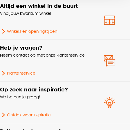
voor kiezen om bepaalde cookies wel of niet te
Altijd een winkel in de buurt
Soort stof
In between
accepteren door op ‘Cookies aanpassen’ te
Vind jouw Kwantum winkel
klikken.
Gewicht gram per m2
180 G/m2
Winkels en openingstijden
Goed om te weten is dat je deze keuze altijd nog
kan aanpassen, bekijk hiervoor onze
Mate verduisterend
Transparant
cookieverklaring
.
Heb je vragen?
Neem contact op met onze klantenservice
Kleurtint
Off-white
Krimptolerantie
2%
Klantenservice
Op zoek naar inspiratie?
We helpen je graag!
Ontdek wooninspiratie