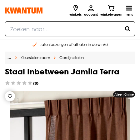
winkels
account
winkelwagen
menu
Laten bezorgen of afhalen in de winkel
Shop online of in onze 96 winkels
…
Kleurstalen raam
Gordijn stalen
Gratis raam advies en inmeten aan huis
€ 5,- korting op je volgende bestelling
Staal Inbetween Jamila Terra
(0)
Alleen Online