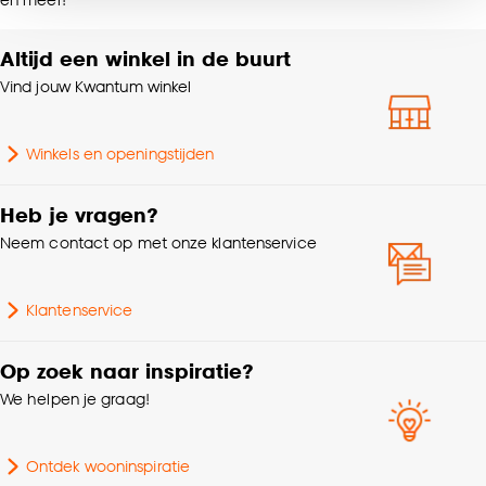
noodzakelijke cookies te accepteren. Je kunt er ook
voor kiezen om bepaalde cookies wel of niet te
Kleurtint
Terra
Altijd een winkel in de buurt
accepteren door op ‘Cookies aanpassen’ te
klikken.
Vind jouw Kwantum winkel
Krimptolerantie
3%
Goed om te weten is dat je deze keuze altijd nog
Winkels en openingstijden
kan aanpassen, bekijk hiervoor onze
Gewicht gram per m2
164 G/m2
cookieverklaring
.
Heb je vragen?
Mate verduisterend
Transparant
Neem contact op met onze klantenservice
Soort stof
In between
Klantenservice
Op zoek naar inspiratie?
We helpen je graag!
Ontdek wooninspiratie