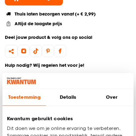
Thuis laten bezorgen vanaf (+ € 2,99)
Altijd de laagste prijs
Deel jouw product & volg ons op social
Hulp nodig? Wij regelen het voor je!
Ga terug naar het hoofdproduct
Toestemming
Details
Over
Productomschrijving
Wil je zeker weten dat deze gordijnstof bij de rest van jouw
interieur past? Bestel vrijblijvend één of meerdere kleurstalen
Kwantum gebruikt cookies
en bekijk of vergelijk eenvoudig welke gordijnstof jouw
favoriet is. Zo ben je 100% zeker van de juiste keuze. De
Dit doen we om je online ervaring te verbeteren.
kleurstalen worden binnen 2 à 3 werkdagen thuisbezorgd en
Sommige cookies zijn noodzakelijk, terwijl andere