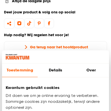
Altijd de laagste prijs
Deel jouw product & volg ons op social
Hulp nodig? Wij regelen het voor je!
Ga terug naar het hoofdproduct
Productomschrijving
Wil je zeker weten dat deze gordijnstof bij de rest van jouw
Toestemming
Details
Over
interieur past? Bestel vrijblijvend één of meerdere kleurstalen
en bekijk of vergelijk eenvoudig welke gordijnstof jouw
favoriet is. Zo ben je 100% zeker van de juiste keuze. De
Kwantum gebruikt cookies
kleurstalen worden binnen 2 à 3 werkdagen thuisbezorgd en
Dit doen we om je online ervaring te verbeteren.
passen door de brievenbus. Afmeting staal Gordijn: 13 x 26
Sommige cookies zijn noodzakelijk, terwijl andere
cm.
optioneel zijn.