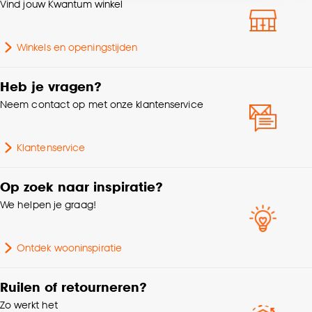
Vind jouw Kwantum winkel
accepteren door op ‘Cookies aanpassen’ te
Krimptolerantie
1.5%
klikken.
Winkels en openingstijden
Gewicht gram per m2
110 G/m2
Goed om te weten is dat je deze keuze altijd nog
kan aanpassen, bekijk hiervoor onze
Heb je vragen?
Kleurtint
Naturel
cookieverklaring
.
Neem contact op met onze klantenservice
Klantenservice
Op zoek naar inspiratie?
We helpen je graag!
Ontdek wooninspiratie
Ruilen of retourneren?
Zo werkt het