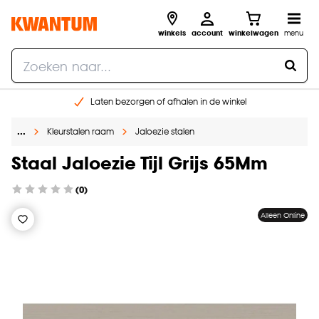
winkels
account
winkelwagen
menu
Laten bezorgen of afhalen in de winkel
Shop online of in onze 96 winkels
…
Kleurstalen raam
Jaloezie stalen
Gratis raam advies en inmeten aan huis
€ 5,- korting op je volgende bestelling
Staal Jaloezie Tijl Grijs 65Mm
(0)
Alleen Online