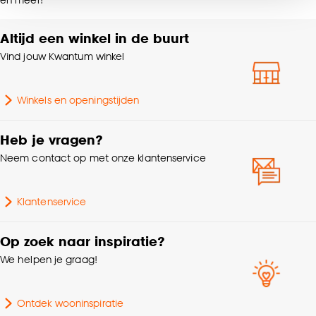
noodzakelijke cookies te accepteren. Je kunt er ook
Wasvoorschriften
doek
voor kiezen om bepaalde cookies wel of niet te
Altijd een winkel in de buurt
accepteren door op ‘Cookies aanpassen’ te
Gewicht gram per m2
70 G/m2
klikken.
Vind jouw Kwantum winkel
Goed om te weten is dat je deze keuze altijd nog
Winkels en openingstijden
kan aanpassen, bekijk hiervoor onze
cookieverklaring
.
Heb je vragen?
Neem contact op met onze klantenservice
Klantenservice
Op zoek naar inspiratie?
We helpen je graag!
Ontdek wooninspiratie