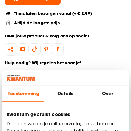
Thuis laten bezorgen vanaf (+ € 2,99)
Altijd de laagste prijs
Deel jouw product & volg ons op social
Hulp nodig? Wij regelen het voor je!
Ga terug naar het hoofdproduct
Toestemming
Details
Over
Productomschrijving
Wil je zeker weten dat deze raamdecoratie bij de rest van
jouw interieur past? Bestel vrijblijvend één of meerdere
Kwantum gebruikt cookies
kleurstalen en bekijk of vergelijk eenvoudig welke
raamdecoratie jouw favoriet is. Zo ben je 100% zeker van de
Dit doen we om je online ervaring te verbeteren.
juiste keuze. De kleurstalen worden binnen 2 à 3 werkdagen
Sommige cookies zijn noodzakelijk, terwijl andere