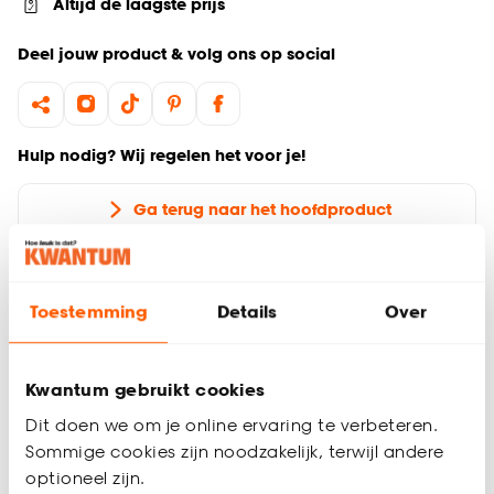
Altijd de laagste prijs
Deel jouw product & volg ons op social
Hulp nodig? Wij regelen het voor je!
Ga terug naar het hoofdproduct
Productomschrijving
Wil je zeker weten dat deze raamdecoratie bij de rest van
Toestemming
Details
Over
jouw interieur past? Bestel vrijblijvend één of meerdere
kleurstalen en bekijk of vergelijk eenvoudig welke
raamdecoratie jouw favoriet is. Zo ben je 100% zeker van de
Kwantum gebruikt cookies
juiste keuze. De kleurstalen worden binnen 2 à 3 werkdagen
Dit doen we om je online ervaring te verbeteren.
thuisbezorgd en passen door de brievenbus. Afmeting staal
Sommige cookies zijn noodzakelijk, terwijl andere
Lamel: 9 x 20 cm.
optioneel zijn.