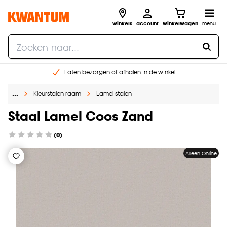
winkels
account
winkelwagen
menu
Laten bezorgen of afhalen in de winkel
Shop online of in onze 96 winkels
…
Kleurstalen raam
Lamel stalen
Gratis raam advies en inmeten aan huis
€ 5,- korting op je volgende bestelling
Staal Lamel Coos Zand
(0)
Alleen Online