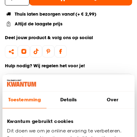
Thuis laten bezorgen vanaf (+ € 2,99)
Altijd de laagste prijs
Deel jouw product & volg ons op social
Hulp nodig? Wij regelen het voor je!
Ga terug naar het hoofdproduct
Toestemming
Details
Over
Productomschrijving
Wil je zeker weten dat deze vloer bij de rest van jouw
interieur past? Bestel vrijblijvend één of meerdere kleurstalen
Kwantum gebruikt cookies
en bekijk of vergelijk eenvoudig welke vloer jouw favoriet is.
Zo ben je 100% zeker van de juiste keuze. De kleurstalen
Dit doen we om je online ervaring te verbeteren.
worden binnen 2 à 3 werkdagen thuisbezorgd en passen