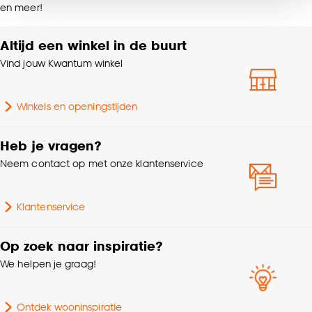
Samenstelling
HDF 100%
en meer!
noodzakelijke cookies te accepteren. Je kunt er ook
voor kiezen om bepaalde cookies wel of niet te
accepteren door op ‘Cookies aanpassen’ te
Altijd een winkel in de buurt
Breedte
10 CM
klikken.
Vind jouw Kwantum winkel
Zeer intensief
Gebruiksklasse
Goed om te weten is dat je deze keuze altijd nog
woongebruik
Winkels en openingstijden
kan aanpassen, bekijk hiervoor onze
cookieverklaring
.
Ja, 4V: V-groef aan korte
Type verbinding
Heb je vragen?
en lange zijde
Neem contact op met onze klantenservice
Dikte
1 CM
Klantenservice
Houtpatroon
Kalk eiken
Op zoek naar inspiratie?
We helpen je graag!
Ontdek wooninspiratie