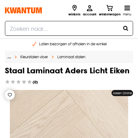
winkels
account
winkelwagen
menu
Laten bezorgen of afhalen in de winkel
Shop online of in onze 96 winkels
…
Kleurstalen vloer
Laminaat stalen
Gratis raam advies en inmeten aan huis
€ 5,- korting op je volgende bestelling
Staal Laminaat Aders Licht Eiken
(0)
Alleen Online