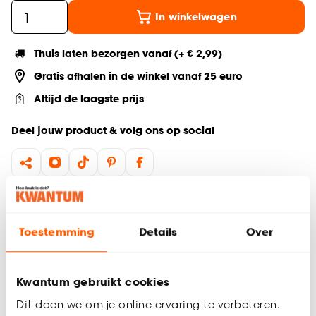
In winkelwagen
Thuis laten bezorgen vanaf (+ € 2,99)
Gratis afhalen in de winkel vanaf 25 euro
Altijd de laagste prijs
Deel jouw product & volg ons op social
Hulp nodig? Wij regelen het voor je!
Ga terug naar het hoofdproduct
Toestemming
Details
Over
Productomschrijving
Kwantum gebruikt cookies
Wil je zeker weten dat deze vloer bij de rest van jouw
Dit doen we om je online ervaring te verbeteren.
interieur past? Bestel vrijblijvend één of meerdere kleurstalen