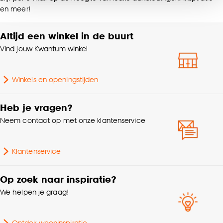
noodzakelijke cookies te accepteren. Je kunt er ook
en meer!
voor kiezen om bepaalde cookies wel of niet te
accepteren door op ‘Cookies aanpassen’ te
Altijd een winkel in de buurt
klikken.
Vind jouw Kwantum winkel
Goed om te weten is dat je deze keuze altijd nog
kan aanpassen, bekijk hiervoor onze
Winkels en openingstijden
cookieverklaring
.
Heb je vragen?
Neem contact op met onze klantenservice
Klantenservice
Op zoek naar inspiratie?
We helpen je graag!
Ontdek wooninspiratie