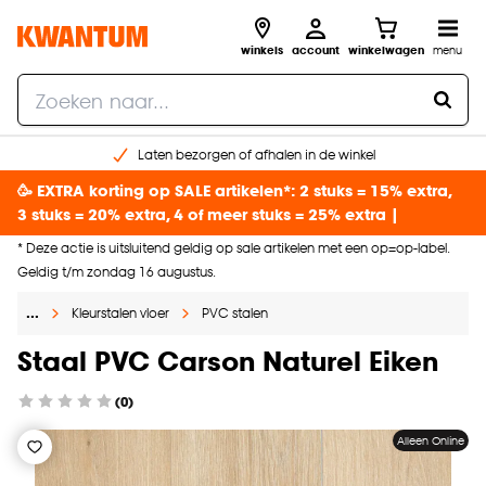
winkels
account
winkelwagen
menu
Laten bezorgen of afhalen in de winkel
Shop online of in onze 96 winkels
🥳 EXTRA korting op SALE artikelen*: 2 stuks = 15% extra,
Gratis raam advies en inmeten aan huis
3 stuks = 20% extra, 4 of meer stuks = 25% extra |
€ 5,- korting op je volgende bestelling
* Deze actie is uitsluitend geldig op sale artikelen met een op=op-label.
Geldig t/m zondag 16 augustus.
…
Kleurstalen vloer
PVC stalen
Staal PVC Carson Naturel Eiken
(0)
Alleen Online