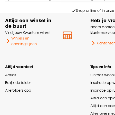
Goed om te weten is dat j
Shop online of in onze
Altijd een winkel in
Heb je vr
de buurt
Neem contact
Vind jouw Kwantum winkel
klantenservic
Winkels en
Klantenser
openingstijden
Altijd voordeel
Tips en info
Acties
Ontdek woonin
Bekijk de folder
Inspiratie op 
Allefolders app
Inspiratie op 
Altijd een opl
Altijd een pas
Alles over me