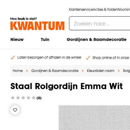
Klantenservice
Acties & folder
Woonins
Nieuw
Tuin
Gordijnen & Raamdecoratie
Laten bezorgen of afhalen in de winkel
Shop online of in onze 
Home
Gordijnen & Raamdecoratie
Kleurstalen raam
Rolg
Staal Rolgordijn Emma Wit
(0)