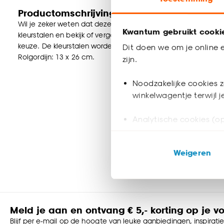
Productomschrijving
Wil je zeker weten dat deze raamdecoratie bij de rest van jou
Kwantum gebruikt cooki
kleurstalen en bekijk of vergelijk eenvoudig welke raamdecorat
keuze. De kleurstalen worden binnen 2 à 3 werkdagen thuisb
Dit doen we om je online e
Rolgordijn: 13 x 26 cm.
zijn.
Noodzakelijke cookies z
winkelwagentje terwijl 
Analytische cookies (op
Marketing cookies (opt
Weigeren
ook buiten de website 
Klik op ‘Ja, alles toestaa
noodzakelijke cookies te 
accepteren door op ‘Cook
Meld je aan en ontvang € 5,- korting op je v
Blijf per e-mail op de hoogte van leuke aanbiedingen, inspirati