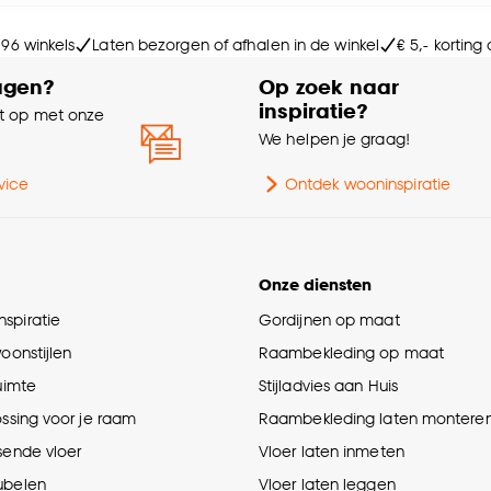
e deze keuze altijd nog kan aanpassen, bekijk hiervoor o
Soo
 96 winkels
Laten bezorgen of afhalen in de winkel
€ 5,- korting
agen?
Op zoek naar
Ge
inspiratie?
 op met onze
e
We helpen je graag!
vice
Ontdek wooninspiratie
Onze diensten
spiratie
Gordijnen op maat
woonstijlen
Raambekleding op maat
ruimte
Stijladvies aan Huis
ossing voor je raam
Raambekleding laten montere
sende vloer
Vloer laten inmeten
ubelen
Vloer laten leggen