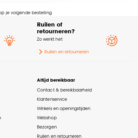
nze
cookieverklaring
.
rt stof
Rolgordijn transparant
 op je volgende bestelling
Ruilen of
wicht gram per m2
100 G/m2
retourneren?
Zo werkt het
Ruilen en retourneren
Altijd bereikbaar
Contact & bereikbaarheid
Klantenservice
Winkels en openingstijden
n
Webshop
Bezorgen
Ruilen en retourneren