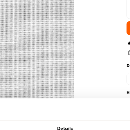
D
H
Details