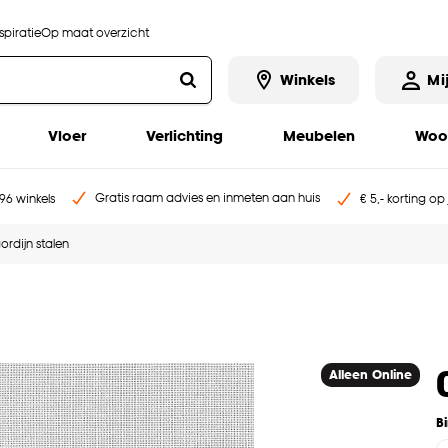
piratie
Op maat overzicht
Winkels
Mi
Vloer
Verlichting
Meubelen
Woo
Gratis raam advies en inmeten aan huis
96 winkels
€ 5,- korting op
ordijn stalen
Alleen Online
B