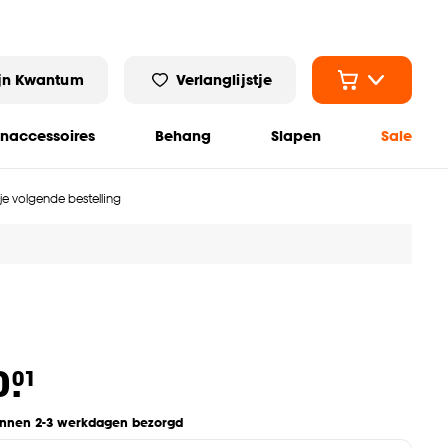
jn Kwantum
Verlanglijstje
naccessoires
Behang
Slapen
Sale
 je volgende bestelling
0.
01
innen 2-3 werkdagen bezorgd