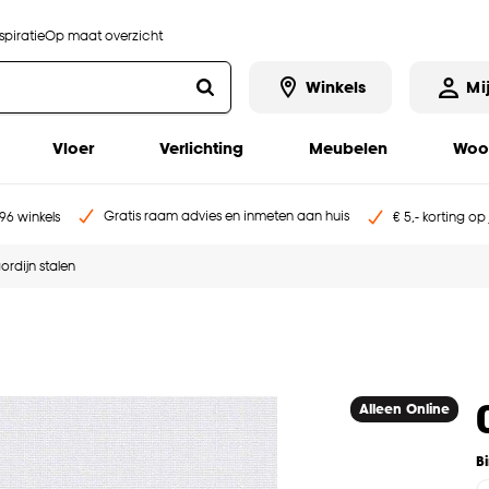
piratie
Op maat overzicht
Winkels
Mi
Vloer
Verlichting
Meubelen
Woo
Gratis raam advies en inmeten aan huis
96 winkels
€ 5,- korting op
ordijn stalen
Alleen Online
B