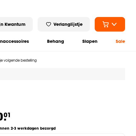
jn Kwantum
Verlanglijstje
naccessoires
Behang
Slapen
Sale
 je volgende bestelling
0.
01
innen 2-3 werkdagen bezorgd