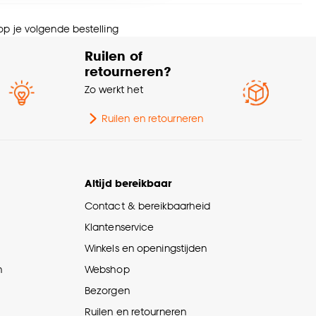
nze
cookieverklaring
.
rt stof
Rolgordijn lichtdoorlatend
 op je volgende bestelling
Ruilen of
wicht gram per m2
180 G/m2
retourneren?
Zo werkt het
Ruilen en retourneren
Altijd bereikbaar
Contact & bereikbaarheid
Klantenservice
Winkels en openingstijden
n
Webshop
Bezorgen
Ruilen en retourneren