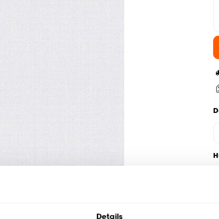
D
H
Details