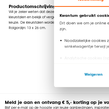
Productomschrijving
Wil je zeker weten dat deze raamdecoratie bij de rest van jou
Kwantum gebruikt cooki
kleurstalen en bekijk of vergelijk eenvoudig welke raamdecorat
keuze. De kleurstalen worden binnen 2 à 3 werkdagen thuisb
Dit doen we om je online e
Rolgordijn: 13 x 26 cm.
zijn.
Noodzakelijke cookies z
winkelwagentje terwijl 
Analytische cookies (op
Marketing cookies (opt
Weigeren
ook buiten de website 
Klik op ‘Ja, alles toestaa
noodzakelijke cookies te 
accepteren door op ‘Cook
Meld je aan en ontvang € 5,- korting op je v
Blijf per e-mail op de hoogte van leuke aanbiedingen, inspirati