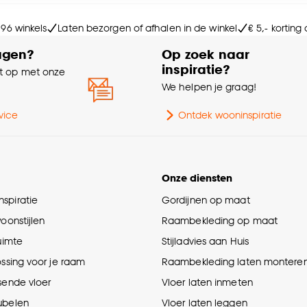
e deze keuze altijd nog kan aanpassen, bekijk hiervoor o
Soo
 96 winkels
Laten bezorgen of afhalen in de winkel
€ 5,- korting
agen?
Op zoek naar
Ge
inspiratie?
 op met onze
e
We helpen je graag!
vice
Ontdek wooninspiratie
Onze diensten
spiratie
Gordijnen op maat
woonstijlen
Raambekleding op maat
ruimte
Stijladvies aan Huis
ossing voor je raam
Raambekleding laten montere
sende vloer
Vloer laten inmeten
ubelen
Vloer laten leggen