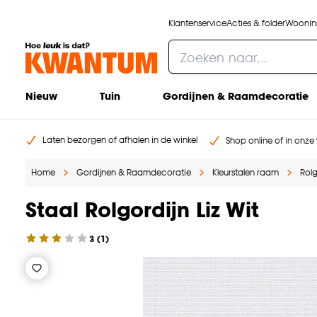
Klantenservice
Acties & folder
Woonins
Nieuw
Tuin
Gordijnen & Raamdecoratie
Laten bezorgen of afhalen in de winkel
Shop online of in onze 
Home
Gordijnen & Raamdecoratie
Kleurstalen raam
Rolg
Staal Rolgordijn Liz Wit
3
(
1
)