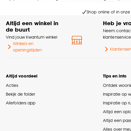
Goed om te weten is dat j
Shop online of in onze
Altijd een winkel in
Heb je vr
de buurt
Neem contact
Vind jouw Kwantum winkel
klantenservic
Winkels en
Klantenser
openingstijden
Altijd voordeel
Tips en info
Acties
Ontdek woonin
Bekijk de folder
Inspiratie op 
Allefolders app
Inspiratie op 
Altijd een opl
Altijd een pas
Alles over me