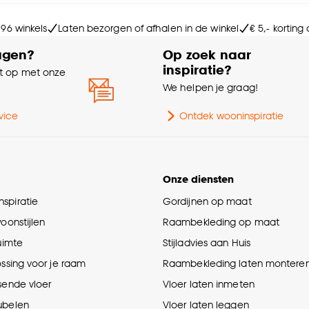
e deze keuze altijd nog kan aanpassen, bekijk hiervoor o
Sa
 96 winkels
Laten bezorgen of afhalen in de winkel
€ 5,- korting
agen?
Op zoek naar
Wa
inspiratie?
 op met onze
e
We helpen je graag!
vice
Ontdek wooninspiratie
Onze diensten
spiratie
Gordijnen op maat
woonstijlen
Raambekleding op maat
ruimte
Stijladvies aan Huis
ossing voor je raam
Raambekleding laten montere
sende vloer
Vloer laten inmeten
ubelen
Vloer laten leggen