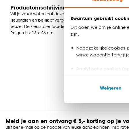
Productomschrijving
Wil je zeker weten dat deze raamdecoratie bij de rest van jou
Kwantum gebruikt cooki
kleurstalen en bekijk of vergelijk eenvoudig welke raamdecorat
keuze. De kleurstalen worden binnen 2 à 3 werkdagen thuisb
Dit doen we om je online e
Rolgordijn: 13 x 26 cm.
zijn.
Noodzakelijke cookies z
winkelwagentje terwijl 
Analytische cookies (op
Marketing cookies (opt
Weigeren
ook buiten de website 
Klik op ‘Ja, alles toestaa
noodzakelijke cookies te 
accepteren door op ‘Cook
Meld je aan en ontvang € 5,- korting op je v
Blijf per e-mail op de hoogte van leuke aanbiedingen, inspirati