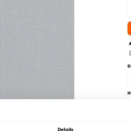
D
H
Details