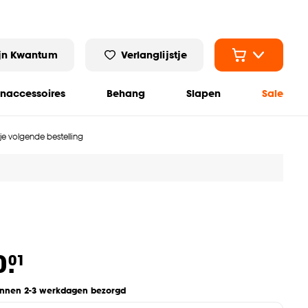
jn Kwantum
Verlanglijstje
naccessoires
Behang
Slapen
Sale
 je volgende bestelling
0.
01
innen 2-3 werkdagen bezorgd