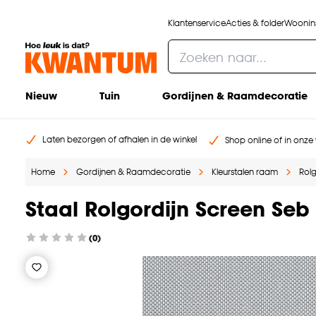
Klantenservice
Acties & folder
Woonins
Nieuw
Tuin
Gordijnen & Raamdecoratie
Laten bezorgen of afhalen in de winkel
Shop online of in onze 
Home
Gordijnen & Raamdecoratie
Kleurstalen raam
Rolg
Staal Rolgordijn Screen Seb 
(0)