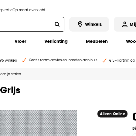
piratie
Op maat overzicht
Winkels
Mi
Vloer
Verlichting
Meubelen
Woo
Gratis raam advies en inmeten aan huis
96 winkels
€ 5,- korting op
ordijn stalen
Grijs
Alleen Online
B