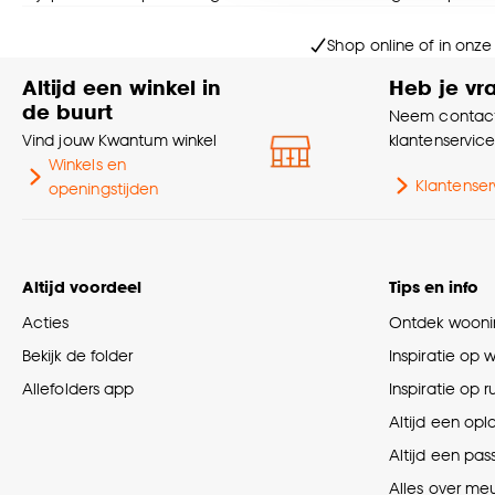
Goed om te weten is dat j
Shop online of in onze
Altijd een winkel in
Heb je vr
de buurt
Neem contact
Vind jouw Kwantum winkel
klantenservic
Winkels en
Klantenser
openingstijden
Altijd voordeel
Tips en info
Acties
Ontdek woonin
Bekijk de folder
Inspiratie op 
Allefolders app
Inspiratie op 
Altijd een opl
Altijd een pas
Alles over me