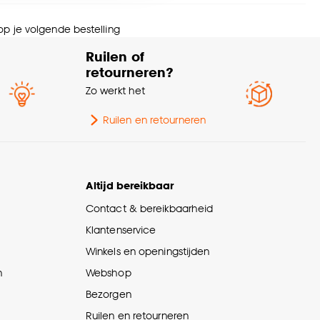
Gerecycled polyester
nze
cookieverklaring
.
menstelling
85%, Polyester 15%
 op je volgende bestelling
Ruilen of
Afnemen met vochtige
svoorschriften
retourneren?
doek
Zo werkt het
Ruilen en retourneren
Altijd bereikbaar
Contact & bereikbaarheid
Klantenservice
Winkels en openingstijden
n
Webshop
Bezorgen
Ruilen en retourneren