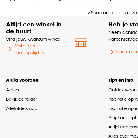
Goed om te weten is dat j
Shop online of in onze
Altijd een winkel in
Heb je vr
de buurt
Neem contact
Vind jouw Kwantum winkel
klantenservic
Winkels en
Klantenser
openingstijden
Altijd voordeel
Tips en info
Acties
Ontdek woonin
Bekijk de folder
Inspiratie op 
Allefolders app
Inspiratie op 
Altijd een opl
Altijd een pas
Alles over me