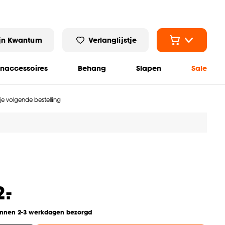
jn Kwantum
Verlanglijstje
naccessoires
Behang
Slapen
Sale
 je volgende bestelling
-
2.
innen 2-3 werkdagen bezorgd