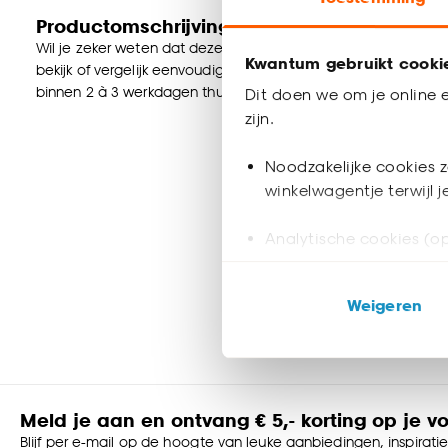
Productomschrijving
Wil je zeker weten dat deze vloer bij de rest van jouw interieu
Kwantum gebruikt cooki
bekijk of vergelijk eenvoudig welke vloer jouw favoriet is. Zo
binnen 2 à 3 werkdagen thuisbezorgd en passen door de briev
Dit doen we om je online e
zijn.
Noodzakelijke cookies z
winkelwagentje terwijl 
Analytische cookies (op
Marketing cookies (opt
Weigeren
ook buiten de website 
Klik op ‘Ja, alles toestaa
noodzakelijke cookies te 
accepteren door op ‘Cook
Meld je aan en ontvang € 5,- korting op je v
Blijf per e-mail op de hoogte van leuke aanbiedingen, inspirati