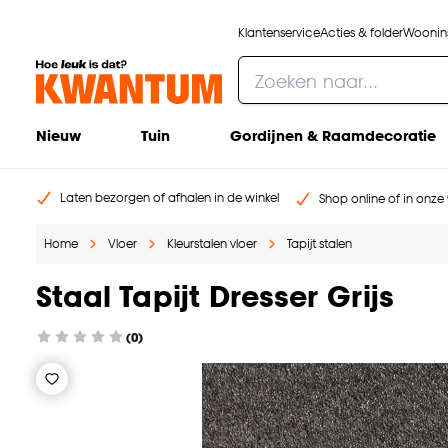
Klantenservice
Acties & folder
Woonins
Nieuw
Tuin
Gordijnen & Raamdecoratie
Laten bezorgen of afhalen in de winkel
Shop online of in onze 
Home
Vloer
Kleurstalen vloer
Tapijt stalen
Staal Tapijt Dresser Grijs
(0)