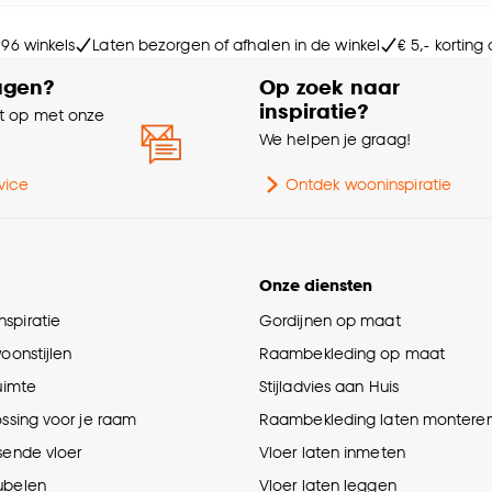
e deze keuze altijd nog kan aanpassen, bekijk hiervoor o
Po
 96 winkels
Laten bezorgen of afhalen in de winkel
€ 5,- korting
agen?
Op zoek naar
Br
inspiratie?
 op met onze
e
We helpen je graag!
Po
vice
Ontdek wooninspiratie
Onze diensten
spiratie
Gordijnen op maat
woonstijlen
Raambekleding op maat
ruimte
Stijladvies aan Huis
ossing voor je raam
Raambekleding laten montere
sende vloer
Vloer laten inmeten
ubelen
Vloer laten leggen