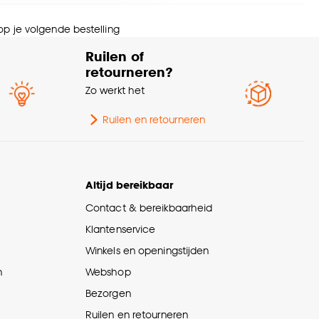
nze
cookieverklaring
.
olhoogte
Laagpolig
 op je volgende bestelling
Ruilen of
andvertragend
Ja
retourneren?
Zo werkt het
olgewicht
1150 G/m2
Ruilen en retourneren
Altijd bereikbaar
Contact & bereikbaarheid
Klantenservice
Winkels en openingstijden
n
Webshop
Bezorgen
Ruilen en retourneren