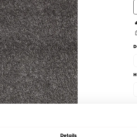
D
H
Details