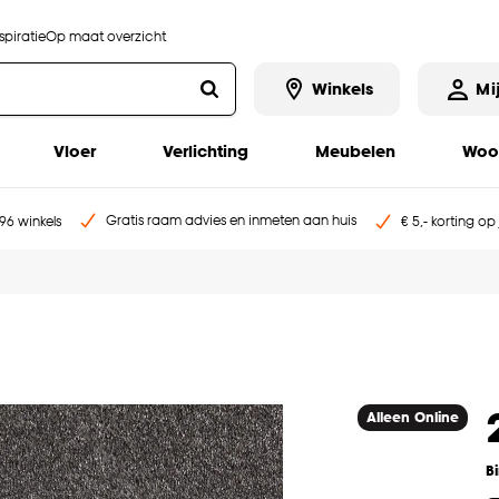
piratie
Op maat overzicht
Winkels
Mi
Vloer
Verlichting
Meubelen
Woo
Gratis raam advies en inmeten aan huis
96 winkels
€ 5,- korting op
Alleen Online
B