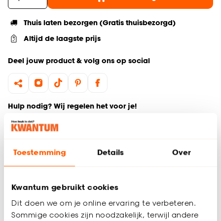
Thuis laten bezorgen (Gratis thuisbezorgd)
Altijd de laagste prijs
Deel jouw product & volg ons op social
Hulp nodig? Wij regelen het voor je!
Ga terug naar het hoofdproduct
Toestemming
Details
Over
Productomschrijving
Wil je zeker weten dat deze vloer bij de rest van jouw
interieur past? Bestel vrijblijvend één of meerdere kleurstalen
Kwantum gebruikt cookies
en bekijk of vergelijk eenvoudig welke vloer jouw favoriet is.
Dit doen we om je online ervaring te verbeteren.
Zo ben je 100% zeker van de juiste keuze. De kleurstalen
Sommige cookies zijn noodzakelijk, terwijl andere
worden binnen 2 à 3 werkdagen thuisbezorgd en passen