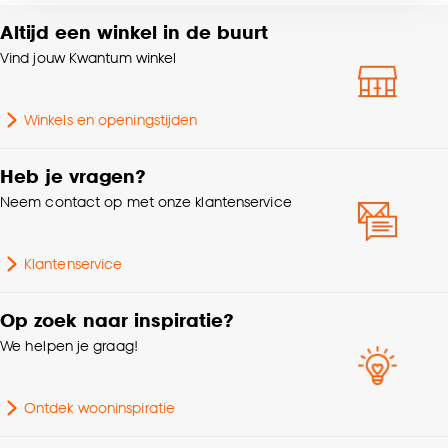
voor kiezen om bepaalde cookies wel of niet te
Altijd een winkel in de buurt
accepteren door op ‘Cookies aanpassen’ te
Kleurtint
Grijs
Vind jouw Kwantum winkel
klikken.
Poolhoogte
Hoogpolig
Goed om te weten is dat je deze keuze altijd nog
Winkels en openingstijden
kan aanpassen, bekijk hiervoor onze
cookieverklaring
.
Heb je vragen?
Neem contact op met onze klantenservice
Klantenservice
Op zoek naar inspiratie?
We helpen je graag!
Ontdek wooninspiratie