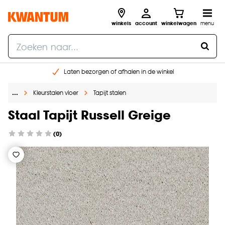
winkels
account
winkelwagen
menu
Laten bezorgen of afhalen in de winkel
Shop online of in onze 96 winkels
…
Kleurstalen vloer
Tapijt stalen
Gratis raam advies en inmeten aan huis
€ 5,- korting op je volgende bestelling
Staal Tapijt Russell Greige
(0)