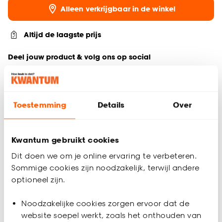
Alleen verkrijgbaar in de winkel
Altijd de laagste prijs
Deel jouw product & volg ons op social
Toestemming
Details
Over
Productomschrijving
Een compacte stekkerdoos in witte kleur geschikt voor 3
aansluitingen. Daarnaast heeft hij een handige schakelaar.
Kwantum gebruikt cookies
Productspecificaties
Dit doen we om je online ervaring te verbeteren.
Sommige cookies zijn noodzakelijk, terwijl andere
Artikelnummer
4323361
optioneel zijn.
EAN nummer
8712879161899
Noodzakelijke cookies zorgen ervoor dat de
website soepel werkt, zoals het onthouden van