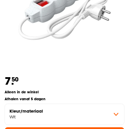
7.
50
Alleen in de winkel
Afhalen vanaf 5 dagen
Kleur/materiaal
Wit