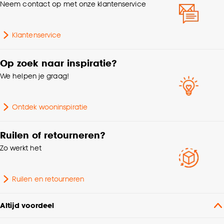
Neem contact op met onze klantenservice
Goed om te weten is dat je deze keuze altijd nog
kan aanpassen, bekijk hiervoor onze
Voltage
230 V
cookieverklaring
.
Klantenservice
Kleurtint
Wit
Op zoek naar inspiratie?
We helpen je graag!
Snoerlengte
140 CM
Ontdek wooninspiratie
Garantietermijn
24 maanden
Ruilen of retourneren?
Zo werkt het
Ruilen en retourneren
Altijd voordeel