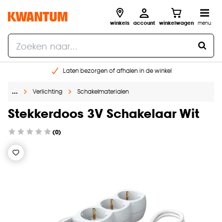
winkels
account
winkelwagen
menu
Laten bezorgen of afhalen in de winkel
Shop online of in onze 96 winkels
…
Verlichting
Schakelmaterialen
Gratis raam advies en inmeten aan huis
€ 5,- korting op je volgende bestelling
Stekkerdoos 3V Schakelaar Wit
(0)