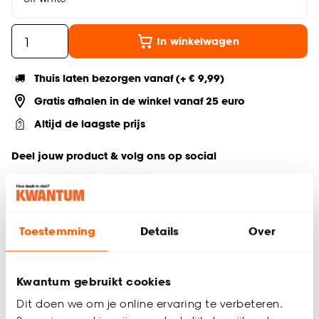
In winkelwagen
Thuis laten bezorgen vanaf (+ € 9,99)
Gratis afhalen in de winkel vanaf 25 euro
Altijd de laagste prijs
Deel jouw product & volg ons op social
Toestemming
Details
Over
Productomschrijving
Eetkamerstoel met armleuning
Draaistoel
Kwantum gebruikt cookies
Interieurstijl: Scandinavisch, hotel chique
Afmetingen: 60 × 64,5 × 84 cm (l × b × h)
Dit doen we om je online ervaring te verbeteren.
Perfect voor lange diners