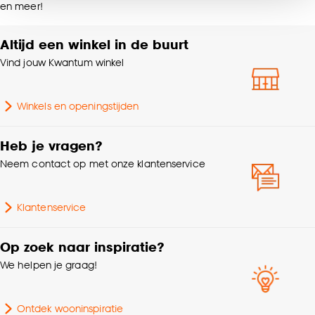
en meer!
noodzakelijke cookies te accepteren. Je kunt er ook
voor kiezen om bepaalde cookies wel of niet te
Geschikt voor ruimte
Eetkamer
accepteren door op ‘Cookies aanpassen’ te
Altijd een winkel in de buurt
klikken.
Vind jouw Kwantum winkel
Zithoogte
49 CM
Goed om te weten is dat je deze keuze altijd nog
Winkels en openingstijden
kan aanpassen, bekijk hiervoor onze
Breedte
60 CM
cookieverklaring
.
Heb je vragen?
Serie
Capri
Neem contact op met onze klantenservice
Met armleuning,
Stoel eigenschappen
Draaibaar
Klantenservice
Metalen frame, met
Op zoek naar inspiratie?
Samenstelling
polyester bekleding
We helpen je graag!
Zithoogte range
45 tot 50 cm
Ontdek wooninspiratie