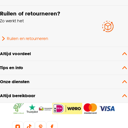
Lengte
64.5 CM
Ruilen of retourneren?
Zo werkt het
Kleurtint
Off-white
Ruilen en retourneren
Gewicht
9.6 Kg
Altijd voordeel
Armleuninghoogte
66 CM
Tips en info
Diepte
64.5 CM
Onze diensten
Materiaal onderstel
Metaal
Altijd bereikbaar
Zitdiepte
46 CM
Garantietermijn
24 maanden