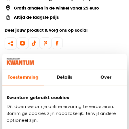
Gratis afhalen in de winkel vanaf 25 euro
Altijd de laagste prijs
Deel jouw product & volg ons op social
Productomschrijving
Decoratie tegeltje
Tegeltjes wijsheid
Toestemming
Details
Over
Het tegeltje met tekst “Chaos” in paars is een kleurrijke
wanddecoratie en decoratie tegel voor je interieur. Gemaakt
Kwantum gebruikt cookies
van steen (dolomiet) en geschikt om op te hangen, voegt dit
tegeltje sfeer en persoonlijkheid toe aan de woonkamer, hal
Dit doen we om je online ervaring te verbeteren.
of keuken. Ook leuk om cadeau te geven, een grappig en
Sommige cookies zijn noodzakelijk, terwijl andere
stijlvol accent voor elke ruimte.
Productspecificaties
optioneel zijn.