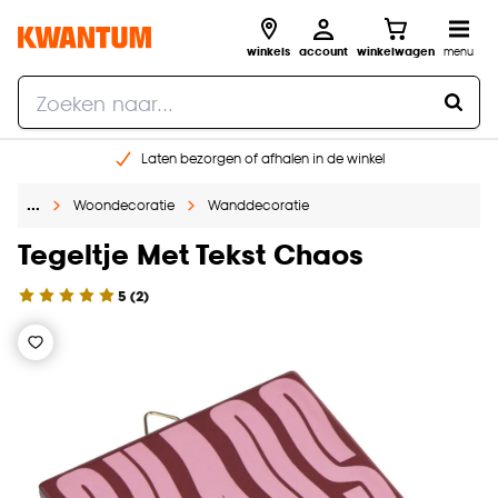
winkels
account
winkelwagen
menu
Laten bezorgen of afhalen in de winkel
Shop online of in onze 96 winkels
…
Woondecoratie
Wanddecoratie
Gratis raam advies en inmeten aan huis
€ 5,- korting op je volgende bestelling
Tegeltje Met Tekst Chaos
5
(
2
)