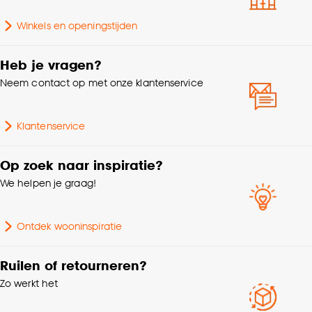
Aantal stuks
1 Stk
accepteren door op ‘Cookies aanpassen’ te
klikken.
Winkels en openingstijden
Garantietermijn
24 maanden
Goed om te weten is dat je deze keuze altijd nog
Heb je vragen?
kan aanpassen, bekijk hiervoor onze
Kleurtint
Paars
Neem contact op met onze klantenservice
cookieverklaring
.
Type wanddecoratie
Tegeltjes
Klantenservice
Hoogte
0.8 CM
Op zoek naar inspiratie?
We helpen je graag!
Ontdek wooninspiratie
Ruilen of retourneren?
Zo werkt het