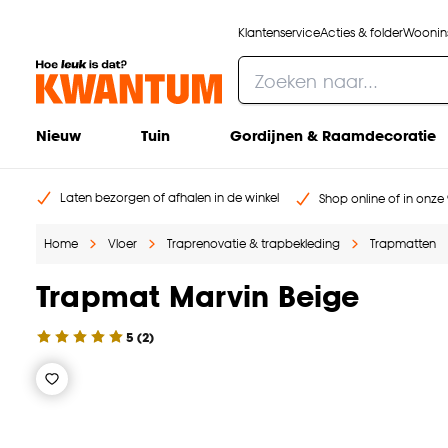
Klantenservice
Acties & folder
Woonins
Nieuw
Tuin
Gordijnen & Raamdecoratie
Laten bezorgen of afhalen in de winkel
Shop online of in onze 
Home
Vloer
Traprenovatie & trapbekleding
Trapmatten
Trapmat Marvin Beige
5
(
2
)