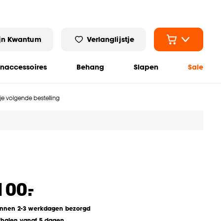
jn Kwantum
Verlanglijstje
naccessoires
Behang
Slapen
Sale
 je volgende bestelling
-
100.
innen 2-3 werkdagen bezorgd
fhalen vanaf 5 dagen