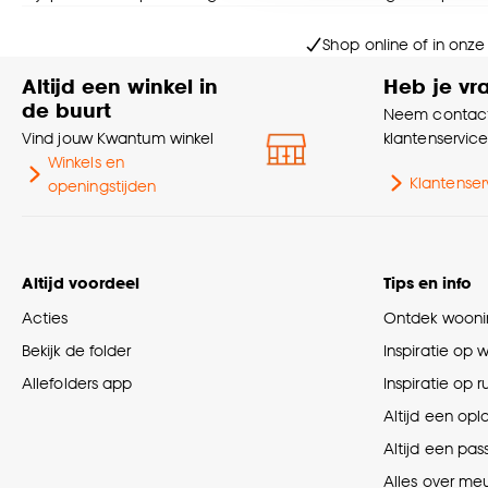
Goed om te weten is dat j
Shop online of in onze
Altijd een winkel in
Heb je vr
de buurt
Neem contact
Vind jouw Kwantum winkel
klantenservic
Winkels en
Klantenser
openingstijden
Altijd voordeel
Tips en info
Acties
Ontdek woonin
Bekijk de folder
Inspiratie op 
Allefolders app
Inspiratie op 
Altijd een opl
Altijd een pas
Alles over me