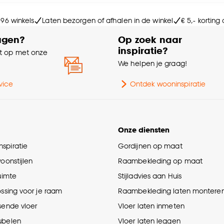
Ge
e deze keuze altijd nog kan aanpassen, bekijk hiervoor o
 96 winkels
Laten bezorgen of afhalen in de winkel
€ 5,- korting
Int
agen?
Op zoek naar
inspiratie?
 op met onze
Br
e
We helpen je graag!
Ho
vice
Ontdek wooninspiratie
Sa
Onze diensten
Ga
spiratie
Gordijnen op maat
woonstijlen
Raambekleding op maat
ruimte
Stijladvies aan Huis
ossing voor je raam
Raambekleding laten montere
sende vloer
Vloer laten inmeten
ubelen
Vloer laten leggen