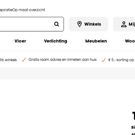
piratie
Op maat overzicht
Winkels
Mi
Vloer
Verlichting
Meubelen
Woo
Gratis raam advies en inmeten aan huis
96 winkels
€ 5,- korting op
B
A