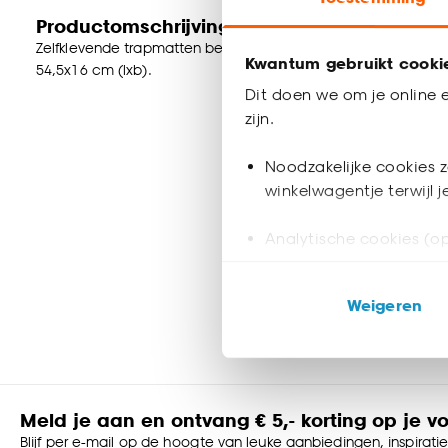
Productomschrijving
Zelfklevende trapmatten beige met halve maanvorm en vilten b
Kwantum gebruikt cooki
54,5x16 cm (lxb).
Dit doen we om je online e
zijn.
Noodzakelijke cookies z
winkelwagentje terwijl 
Analytische cookies (op
Marketing cookies (opt
Weigeren
ook buiten de website 
Klik op ‘Ja, alles toestaa
noodzakelijke cookies te 
accepteren door op ‘Cook
Meld je aan en ontvang € 5,- korting op je v
Blijf per e-mail op de hoogte van leuke aanbiedingen, inspirati