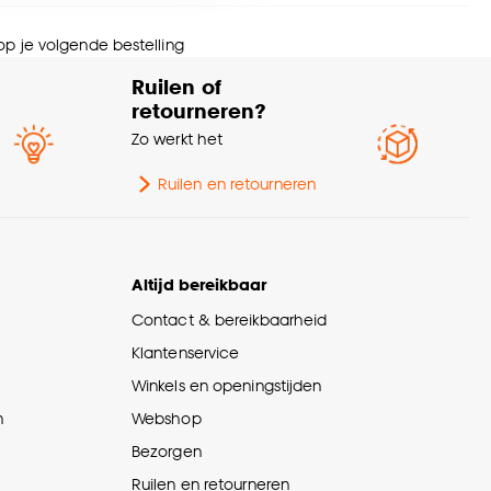
schikt voor
Trapgeschikt
nze
cookieverklaring
.
 op je volgende bestelling
erieurstijl
Modern, Landelijk
Ruilen of
retourneren?
eedte
16 CM
Zo werkt het
ogte
4 CM
Ruilen en retourneren
menstelling
100% Polypropyleen (PP)
Altijd bereikbaar
rantietermijn
24 maanden
Contact & bereikbaarheid
Klantenservice
Winkels en openingstijden
n
Webshop
Bezorgen
Ruilen en retourneren