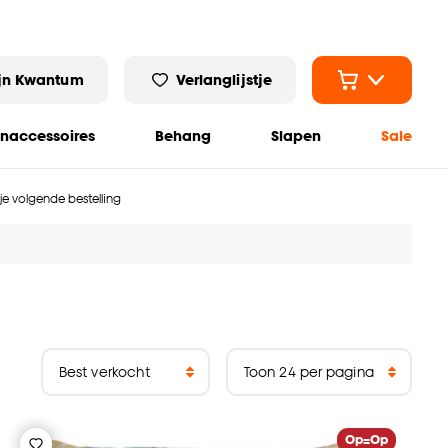
jn Kwantum
Verlanglijstje
naccessoires
Behang
Slapen
Sale
 je volgende bestelling
Op=Op