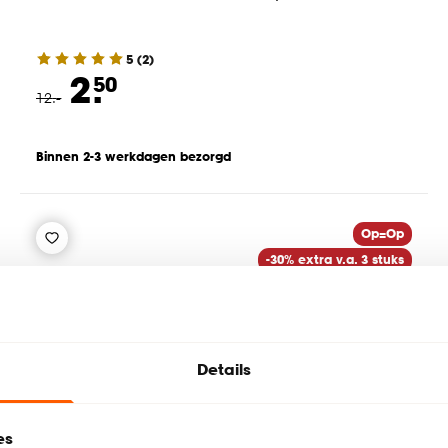
5
(
2
)
2.
50
12
.
-
Binnen 2-3 werkdagen bezorgd
Op=Op
-30% extra v.a. 3 stuks
-71%
Details
es