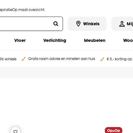
piratie
Op maat overzicht
Winkels
Mi
Vloer
Verlichting
Meubelen
Woo
Gratis raam advies en inmeten aan huis
96 winkels
€ 5,- korting op
Op=Op