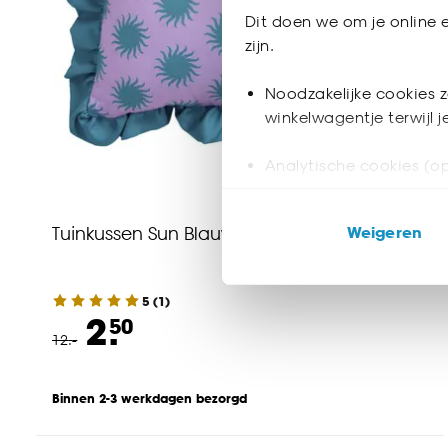
Dit doen we om je online e
zijn.
Noodzakelijke cookies z
winkelwagentje terwijl 
Analytische cookies (op
Marketing cookies (opt
Tuinkussen Sun Blauw/Paars
Weigeren
ook buiten de website 
Klik op ‘Ja, alles toestaa
5
(
1
)
noodzakelijke cookies te 
2.
50
accepteren door op ‘Cook
12
.
-
Goed om te weten is dat j
Binnen 2-3 werkdagen bezorgd