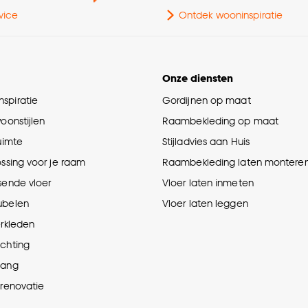
vice
Ontdek wooninspiratie
Onze diensten
spiratie
Gordijnen op maat
woonstijlen
Raambekleding op maat
ruimte
Stijladvies aan Huis
ossing voor je raam
Raambekleding laten montere
sende vloer
Vloer laten inmeten
ubelen
Vloer laten leggen
erkleden
ichting
hang
prenovatie