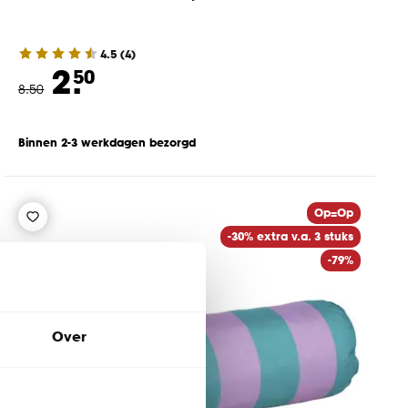
4.5
(
4
)
2.
50
8
.
50
Binnen 2-3 werkdagen bezorgd
Op=Op
-30% extra v.a. 3 stuks
-79%
Over