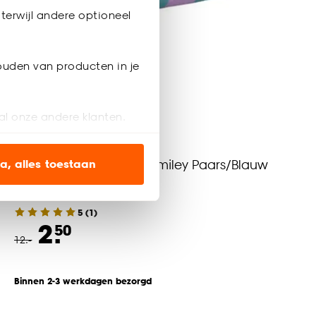
terwijl andere optioneel
ouden van producten in je
al onze andere klanten.
ien op onze website, maar
Tuinkussen/ Rolkussen Smiley Paars/Blauw
a, alles toestaan
en’ om alleen de
5
(
1
)
s wel of niet te
2.
50
12
.
-
nze
cookieverklaring
.
Binnen 2-3 werkdagen bezorgd