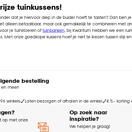
ijze tuinkussens!
onder dat je hiervoor diep in de buidel hoeft te tasten? Dan ben j
n niet alleen betaalbaar, maar ook gemakkelijk te combineren met and
 voor je
tuinstoelen
of
tuinbanken
,
bij Kwantum hebben we een ruim 
s. Met onze goedkope kussens hoef je niet te kiezen tussen stijl en c
olgende bestelling
e en meer!
 96 winkels
Laten bezorgen of afhalen in de winkel
€ 5,- korting
agen?
Op zoek naar
inspiratie?
 op met onze
e
We helpen je graag!