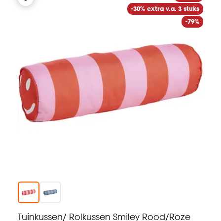
-30% extra v.a. 3 stuks
-79%
Tuinkussen/ Rolkussen Smiley Rood/Roze