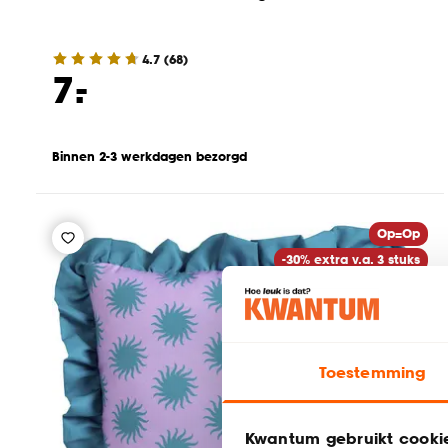
4.7
(
68
)
-
7.
Binnen 2-3 werkdagen bezorgd
Op=Op
-30% extra v.a. 3 stuks
-79%
Toestemming
Kwantum gebruikt cooki