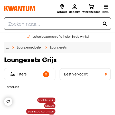
winkels
account
winkelwagen
menu
Laten bezorgen of afhalen in de winkel
Shop online of in onze 96 winkels
…
Loungemeubelen
Loungesets
Gratis raam advies en inmeten aan huis
€ 5,- korting op je volgende bestelling
Loungesets Grijs
Filters
0
1 product
Laatste stuks
Op=Op
-30% extra v.a. 3 stuks