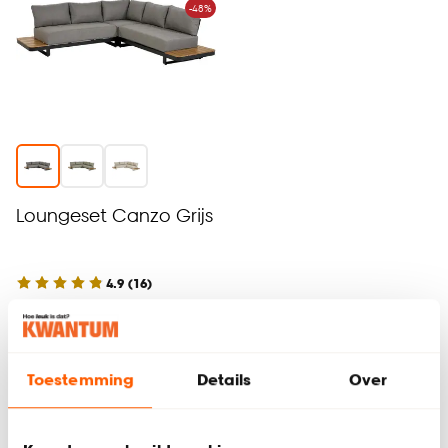
-48%
Loungeset Canzo Grijs
4.9
(
16
)
-
440.
850
.
-
Toestemming
Details
Over
Alleen in de winkel