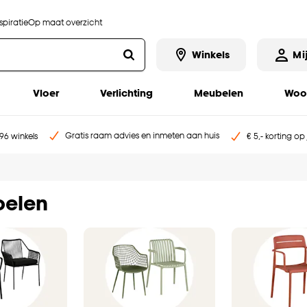
piratie
Op maat overzicht
Winkels
Mi
Vloer
Verlichting
Meubelen
Woo
Gratis raam advies en inmeten aan huis
96 winkels
€ 5,- korting op
oelen