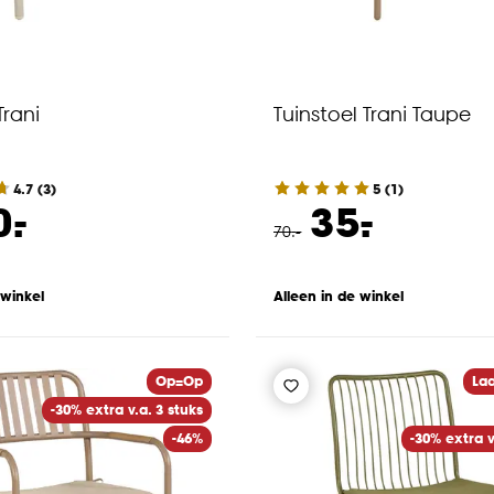
Trani
Tuinstoel Trani Taupe
4.7
(
3
)
5
(
1
)
-
-
0.
35.
70
.
-
 winkel
Alleen in de winkel
Op=Op
Laa
-30% extra v.a. 3 stuks
-46%
-30% extra v