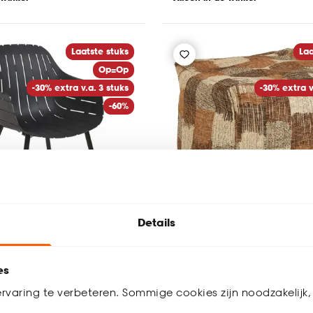
Laatste stuks
Laa
Op=Op
-30% extra v.a. 3 stuks
-30% extra v
-60%
Details
es
l Fondo Zwart
Poef Bienza
rvaring te verbeteren. Sommige cookies zijn noodzakelijk, 