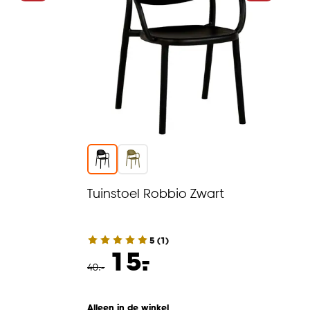
Tuinstoel Robbio Zwart
5
(
1
)
-
15.
40
.
-
Alleen in de winkel