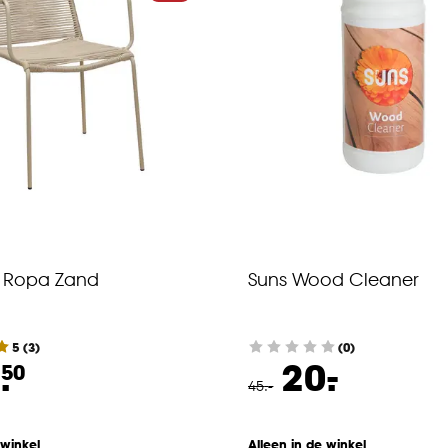
l Ropa Zand
Suns Wood Cleaner
5
(
3
)
(0)
-
.
20.
50
45
.
-
 winkel
Alleen in de winkel