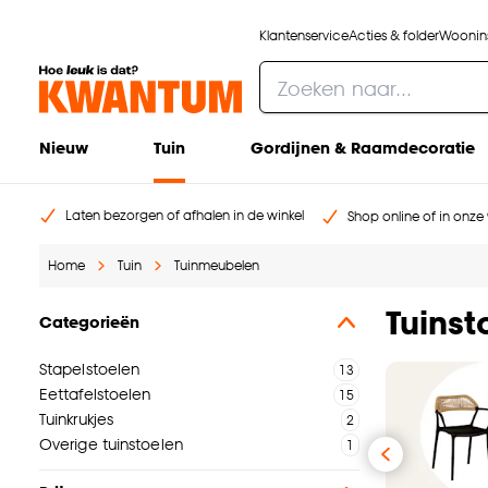
Klantenservice
Acties & folder
Woonins
Nieuw
Tuin
Gordijnen & Raamdecoratie
Laten bezorgen of afhalen in de winkel
Shop online of in onze 
Home
Tuin
Tuinmeubelen
Tuinst
Categorieën
Stapelstoelen
Eettafelstoelen
Tuinkrukjes
Overige tuinstoelen