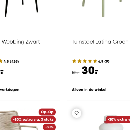
l Webbing Zwart
Tuinstoel Latina Groen
4.8
(
426
)
4.9
(
9
)
-
-
.
30.
55
.
-
 werkdagen
Alleen in de winkel
Op=Op
-30% extra v.a. 3 stuks
-30% extra v
-50%