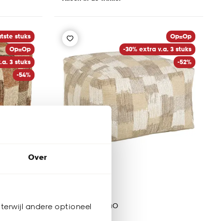
tste stuks
Op=Op
Op=Op
-30% extra v.a. 3 stuks
.a. 3 stuks
-52%
-54%
Over
Poef Buccino
terwijl andere optioneel