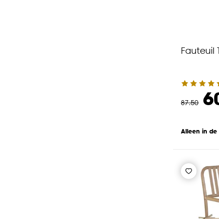
Fauteuil 
6
87
.
50
Alleen in de