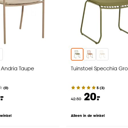
l Andria Taupe
Tuinstoel Specchia Gr
(0)
5
(
3
)
-
-
.
20.
42
.
50
 winkel
Alleen in de winkel