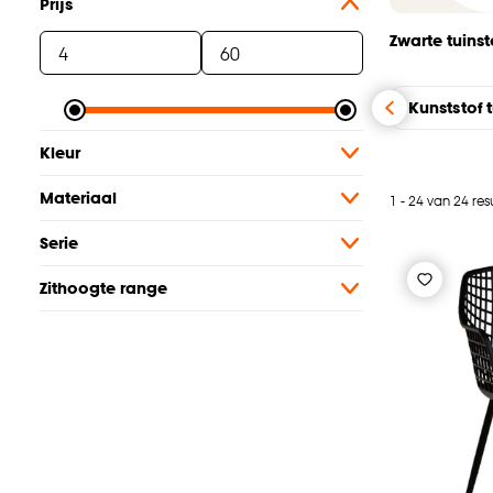
Prijs
Zwarte tuins
Kunststof 
Kleur
Materiaal
1 - 24 van 24 res
Serie
Zithoogte range