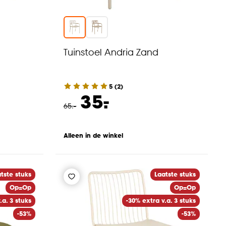
Tuinstoel Andria Zand
5
(
2
)
-
35.
65
.
-
Alleen in de winkel
tste stuks
Laatste stuks
Op=Op
Op=Op
.a. 3 stuks
-30% extra v.a. 3 stuks
-53%
-53%