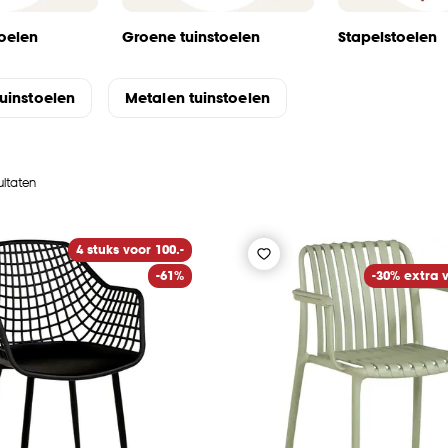
toelen
Groene tuinstoelen
Stapelstoelen
tuinstoelen
Metalen tuinstoelen
ultaten
4 stuks voor 100.-
-61%
-30% extra v