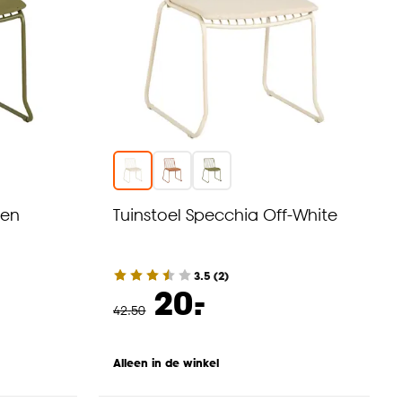
oen
Tuinstoel Specchia Off-White
3.5
(
2
)
-
20.
42
.
50
Alleen in de winkel