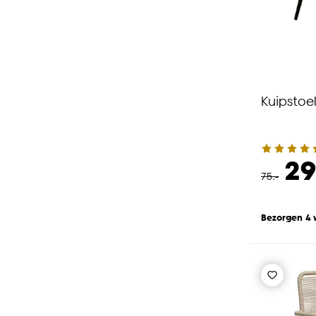
Kuipstoe
29
75
.
-
Bezorgen 4