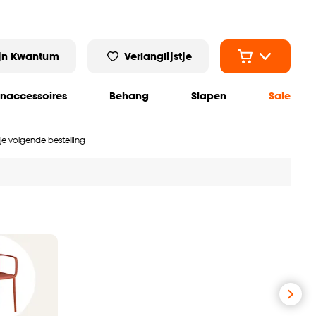
jn Kwantum
Verlanglijstje
naccessoires
Behang
Slapen
Sale
 je volgende bestelling