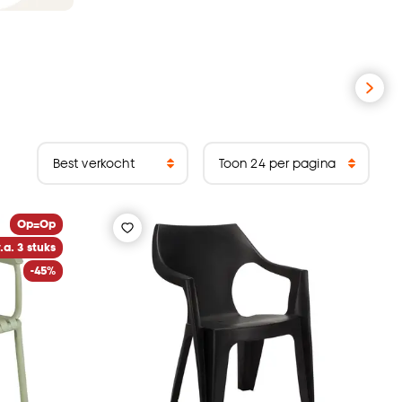
Op=Op
.a. 3 stuks
-45%