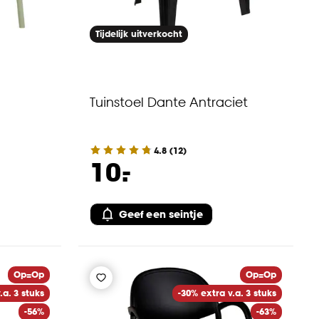
Tijdelijk uitverkocht
Tuinstoel Dante Antraciet
4.8
(
12
)
-
10.
Geef een seintje
Op=Op
Op=Op
.a. 3 stuks
-30% extra v.a. 3 stuks
-56%
-63%