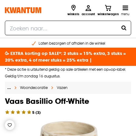
winkels
account
winkelwagen
menu
Laten bezorgen of afhalen in de winkel
Shop online of in onze 96 winkels
🥳 EXTRA korting op SALE*: 2 stuks = 15% extra, 3 stuks =
Gratis raam advies en inmeten aan huis
20% extra, 4 of meer stuks = 25% extra |
€ 5,- korting op je volgende bestelling
* Deze actie is uitsluitend geldig op sale artikelen met een op=op-label.
Geldig t/m zondag 16 augustus.
…
Woondecoratie
Vazen
Vaas Basillio Off-White
5
(
3
)