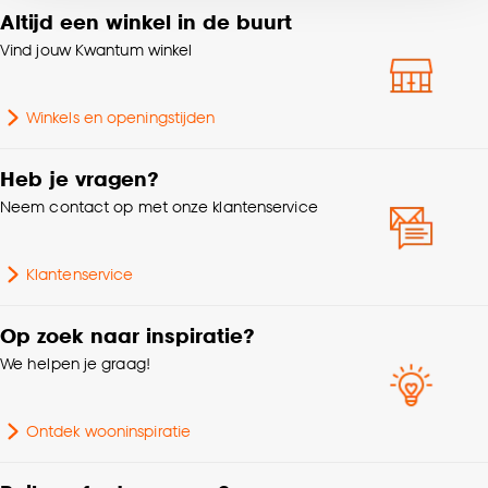
voor kiezen om bepaalde cookies wel of niet te
Altijd een winkel in de buurt
Lengte
10.5 CM
accepteren door op ‘Cookies aanpassen’ te
Vind jouw Kwantum winkel
klikken.
Gewicht
0.703 Kg
Winkels en openingstijden
Goed om te weten is dat je deze keuze altijd nog
Aantal stuks
1 Stk
kan aanpassen, bekijk hiervoor onze
cookieverklaring
.
Heb je vragen?
Garantietermijn
24 maanden
Neem contact op met onze klantenservice
Breedte (filter)
10-19cm
Klantenservice
Hoogte filter
10-19cm
Op zoek naar inspiratie?
We helpen je graag!
Hoogte
17.6 CM
Ontdek wooninspiratie