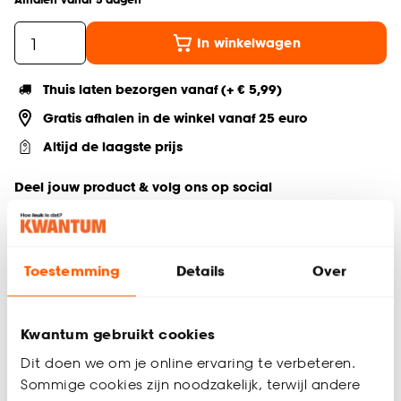
In winkelwagen
Thuis laten bezorgen vanaf (+ € 5,99)
Gratis afhalen in de winkel vanaf 25 euro
Altijd de laagste prijs
Deel jouw product & volg ons op social
Toestemming
Details
Over
Productomschrijving
De Basillio vaas in off-white heeft een prachtige vorm die
elke ruimte sfeervol maakt. Perfect voor een stijlvol boeket,
Kwantum gebruikt cookies
maar ook prachtig als decoratief object. Gemaakt van steen
Dit doen we om je online ervaring te verbeteren.
(dolomiet) straalt deze vaas natuurlijke elegantie uit. Een
Sommige cookies zijn noodzakelijk, terwijl andere
unieke toevoeging aan elk interieur met een verfijnde,