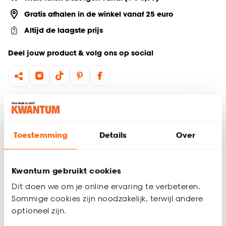
Gratis afhalen in de winkel vanaf 25 euro
Altijd de laagste prijs
Deel jouw product & volg ons op social
Productomschrijving
Elegante langwerpige vorm voor een moderne uitstraling
Perfect als vaas met (kunst)bloemen of los als decoratie
Toestemming
Details
Over
Hoge vaas
De beige Garvardo vaas is een stijlvol en sfeervol accessoire
Kwantum gebruikt cookies
dat perfect past in een modern interieur. Deze aardewerk
(stoneware) vaas in beige heeft een elegante langwerpige
Dit doen we om je online ervaring te verbeteren.
vorm die zorgt voor een verfijnde uitstraling. Ideaal als vaas
Sommige cookies zijn noodzakelijk, terwijl andere
met (kunst)bloemen, maar ook zonder bloemen een prachtig
Productspecificaties
optioneel zijn.
decoratief item. Voeg de mooie vazen uit onze collectie toe