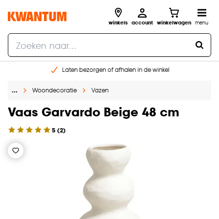
winkels
account
winkelwagen
menu
Laten bezorgen of afhalen in de winkel
Shop online of in onze 96 winkels
…
Woondecoratie
Vazen
Gratis raam advies en inmeten aan huis
€ 5,- korting op je volgende bestelling
Vaas Garvardo Beige 48 cm
5
(
2
)