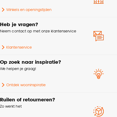
Hoogte
48.5 CM
accepteren door op ‘Cookies aanpassen’ te
klikken.
Winkels en openingstijden
Gewicht
3.22 Kg
Goed om te weten is dat je deze keuze altijd nog
Heb je vragen?
kan aanpassen, bekijk hiervoor onze
Garantietermijn
24 maanden
Neem contact op met onze klantenservice
cookieverklaring
.
Hoogte filter
40-59cm
Klantenservice
Diameter (filter)
15-19cm
Op zoek naar inspiratie?
We helpen je graag!
Interieurstijl
Modern
Ontdek wooninspiratie
Breedte (filter)
0-19cm
Ruilen of retourneren?
Aantal stuks
1 Stk
Zo werkt het
Kleurtint
Beige