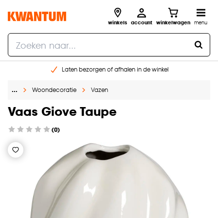
winkels
account
winkelwagen
menu
Laten bezorgen of afhalen in de winkel
Shop online of in onze 96 winkels
…
Woondecoratie
Vazen
Gratis raam advies en inmeten aan huis
€ 5,- korting op je volgende bestelling
Vaas Giove Taupe
(0)