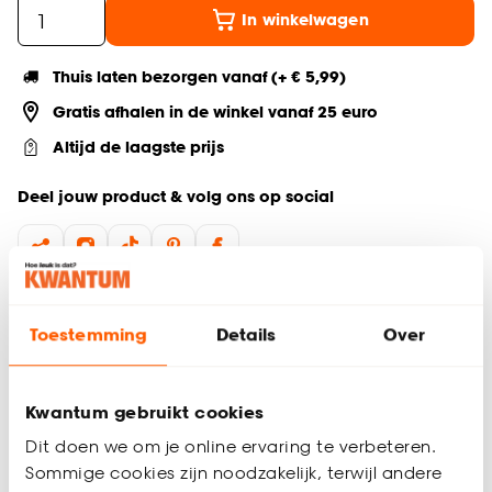
In winkelwagen
Thuis laten bezorgen vanaf (+ € 5,99)
Gratis afhalen in de winkel vanaf 25 euro
Altijd de laagste prijs
Deel jouw product & volg ons op social
Productomschrijving
Toestemming
Details
Over
Taupekleurige vaas
Ronde vaas voor sfeervolle styling
Perfect als vaas met (kunst)bloemen
Kwantum gebruikt cookies
De Giove vaas in stijlvol taupe is een prachtige toevoeging
Dit doen we om je online ervaring te verbeteren.
aan de collectie mooie vazen. Deze ronde vaas combineert
Sommige cookies zijn noodzakelijk, terwijl andere
een modern design met een sfeervol karakter en past