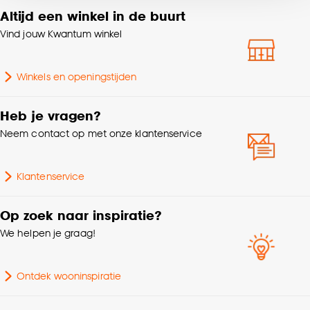
voor kiezen om bepaalde cookies wel of niet te
Altijd een winkel in de buurt
Breedte (filter)
20-39cm
accepteren door op ‘Cookies aanpassen’ te
Vind jouw Kwantum winkel
klikken.
Garantietermijn
24 maanden
Goed om te weten is dat je deze keuze altijd nog
Winkels en openingstijden
Aantal stuks
1 Stk
kan aanpassen, bekijk hiervoor onze
cookieverklaring
.
Heb je vragen?
Gewicht
1.3 Kg
Neem contact op met onze klantenservice
Hoogte
26 CM
Klantenservice
Breedte
23.5 CM
Op zoek naar inspiratie?
We helpen je graag!
Kleurtint
Taupe
Ontdek wooninspiratie
Lengte
23.5 CM