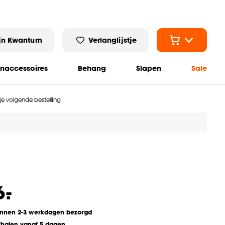
jn Kwantum
Verlanglijstje
naccessoires
Behang
Slapen
Sale
 je volgende bestelling
-
6.
innen 2-3 werkdagen bezorgd
fhalen vanaf 5 dagen