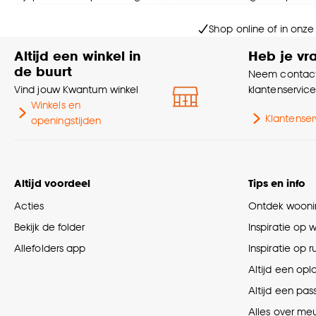
Goed om te weten is dat j
Shop online of in onze
Altijd een winkel in
Heb je vr
de buurt
Neem contact
Vind jouw Kwantum winkel
klantenservic
Winkels en
Klantenser
openingstijden
Altijd voordeel
Tips en info
Acties
Ontdek woonin
Bekijk de folder
Inspiratie op 
Allefolders app
Inspiratie op 
Altijd een opl
Altijd een pas
Alles over me