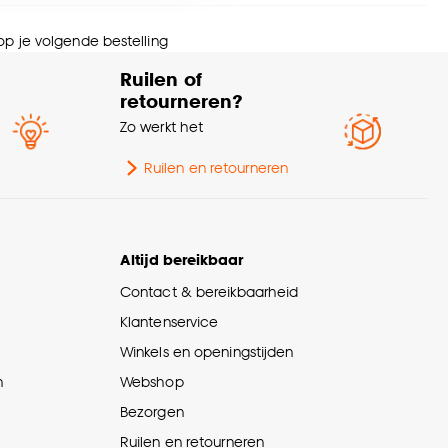
ngte
15 CM
nze
cookieverklaring
.
 op je volgende bestelling
wicht
0.03 Kg
Ruilen of
retourneren?
Zo werkt het
Ruilen en retourneren
Altijd bereikbaar
Contact & bereikbaarheid
Klantenservice
Winkels en openingstijden
n
Webshop
Bezorgen
Ruilen en retourneren