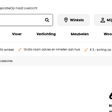
piratie
Op maat overzicht
Winkels
Mi
Vloer
Verlichting
Meubelen
Woo
Gratis raam advies en inmeten aan huis
96 winkels
€ 5,- korting op
cessoires
B
A