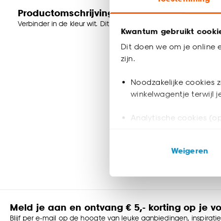
Productomschrijving
Verbinder in de kleur wit. Dit artikel is gemaakt van 100% me
Kwantum gebruikt cooki
Dit doen we om je online e
zijn.
Noodzakelijke cookies z
winkelwagentje terwijl 
Analytische cookies (op
Marketing cookies (opt
Weigeren
ook buiten de website 
Klik op ‘Ja, alles toestaa
noodzakelijke cookies te 
accepteren door op ‘Cook
Meld je aan en ontvang € 5,- korting op je v
Blijf per e-mail op de hoogte van leuke aanbiedingen, inspirati