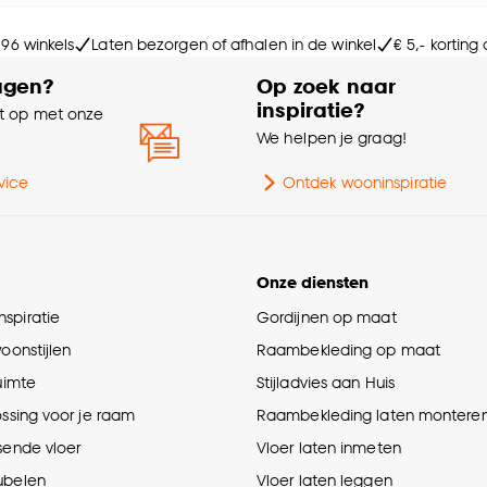
Le
e deze keuze altijd nog kan aanpassen, bekijk hiervoor o
 96 winkels
Laten bezorgen of afhalen in de winkel
€ 5,- korting
Ge
agen?
Op zoek naar
inspiratie?
 op met onze
e
We helpen je graag!
vice
Ontdek wooninspiratie
Onze diensten
spiratie
Gordijnen op maat
woonstijlen
Raambekleding op maat
ruimte
Stijladvies aan Huis
ossing voor je raam
Raambekleding laten montere
sende vloer
Vloer laten inmeten
ubelen
Vloer laten leggen