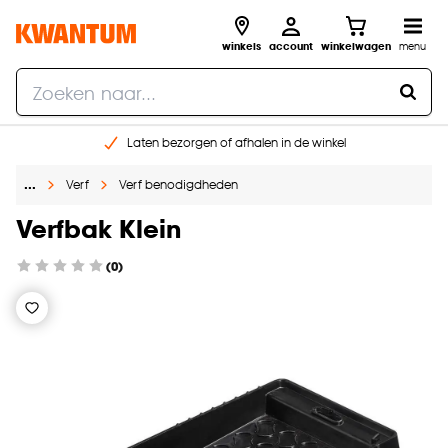
winkels
account
winkelwagen
menu
Laten bezorgen of afhalen in de winkel
Shop online of in onze 96 winkels
…
Verf
Verf benodigdheden
Gratis raam advies en inmeten aan huis
€ 5,- korting op je volgende bestelling
Verfbak Klein
(0)