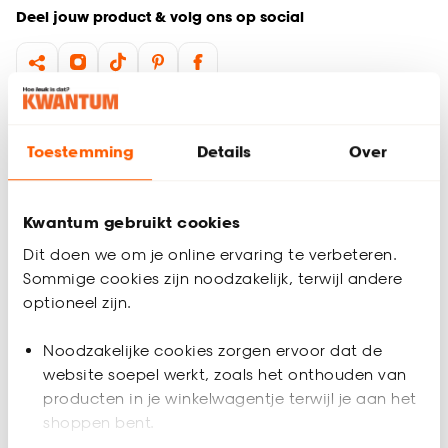
Deel jouw product & volg ons op social
Productomschrijving
Verfbak klein van zwart kunststof. 28x14 cm (lxb).
Toestemming
Details
Over
Productspecificaties
Kwantum gebruikt cookies
Artikelnummer
0381086
Dit doen we om je online ervaring te verbeteren.
Sommige cookies zijn noodzakelijk, terwijl andere
EAN nummer
8710735005936
optioneel zijn.
Materiaal
Kunststof
Noodzakelijke cookies zorgen ervoor dat de
website soepel werkt, zoals het onthouden van
Product afmetingen (cm)
14x28 (bxd)
Beoordelingen
producten in je winkelwagentje terwijl je aan het
(0)
shoppen bent.
Breedte
14 CM