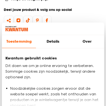
Deel jouw product & volg ons op social
Productomschrijving
Middelgrote verfrooster is geschikt voor een verfemmer van 7
Toestemming
Details
Over
liter.
Productspecificaties
Kwantum gebruikt cookies
Artikelnummer
0381026
Dit doen we om je online ervaring te verbeteren.
Sommige cookies zijn noodzakelijk, terwijl andere
optioneel zijn.
EAN nummer
8710735005233
Noodzakelijke cookies zorgen ervoor dat de
Kleur
Zwart
website soepel werkt, zoals het onthouden van
producten in je winkelwagentje terwijl je aan het
Materiaal
Kunststof
Beoordelingen
shoppen bent.
(0)