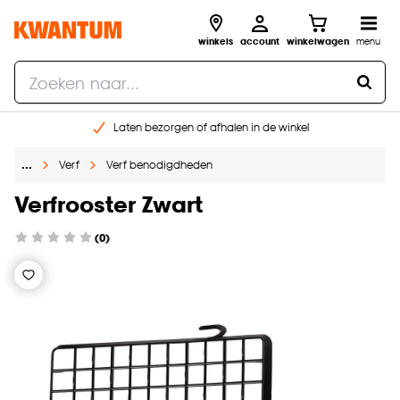
winkels
account
winkelwagen
menu
Laten bezorgen of afhalen in de winkel
Shop online of in onze 96 winkels
…
Verf
Verf benodigdheden
Gratis raam advies en inmeten aan huis
€ 5,- korting op je volgende bestelling
Verfrooster Zwart
(0)