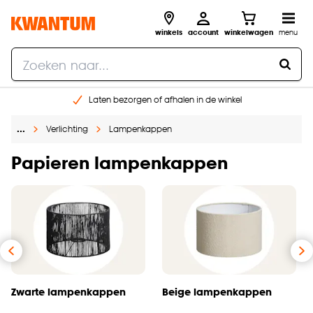
winkels
account
winkelwagen
menu
Laten bezorgen of afhalen in de winkel
Shop online of in onze 96 winkels
…
Verlichting
Lampenkappen
Gratis raam advies en inmeten aan huis
€ 5,- korting op je volgende bestelling
Papieren lampenkappen
Zwarte lampenkappen
Beige lampenkappen