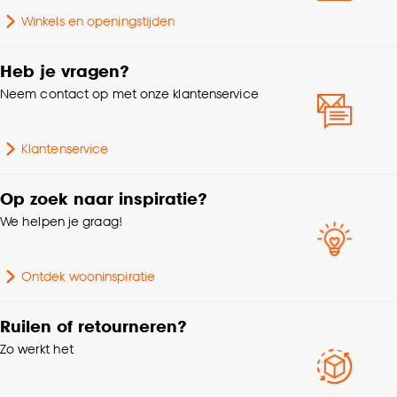
klikken.
Winkels en openingstijden
Goed om te weten is dat je deze keuze altijd nog
Heb je vragen?
kan aanpassen, bekijk hiervoor onze
Neem contact op met onze klantenservice
cookieverklaring
.
Klantenservice
Op zoek naar inspiratie?
We helpen je graag!
Ontdek wooninspiratie
Ruilen of retourneren?
Zo werkt het