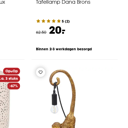
ux
Tafellamp Dana Brons
5
(
2
)
-
20.
62
.
50
Binnen 2-3 werkdagen bezorgd
Op=Op
.a. 3 stuks
-67%