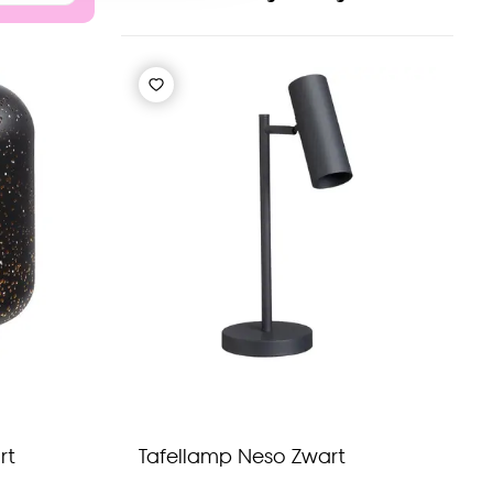
nze
cookieverklaring
.
rt
Tafellamp Neso Zwart