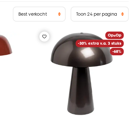
Op=Op
-30% extra v.a. 3 stuks
-68%