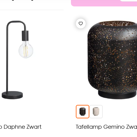
e deze keuze altijd nog kan aanpassen, bekijk hiervoor o
p Daphne Zwart
Tafellamp Gemino Zwa