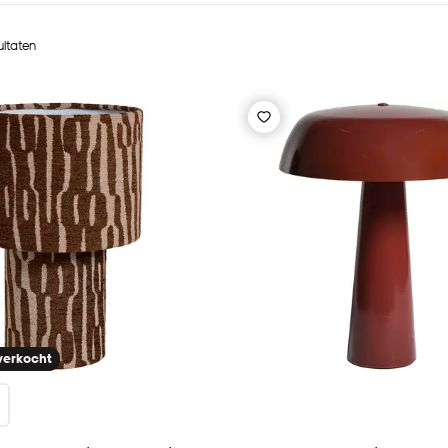
ultaten
tverkocht