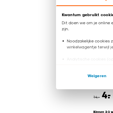
Kwantum gebruikt cooki
Dit doen we om je online e
zijn.
Noodzakelijke cookies z
winkelwagentje terwijl 
Analytische cookies (op
Tafellam
Marketing cookies (opt
Weigeren
ook buiten de website 
Klik op ‘Ja, alles toestaa
-
4.
noodzakelijke cookies te 
14
.
-
accepteren door op ‘Cook
Binnen 2-3 