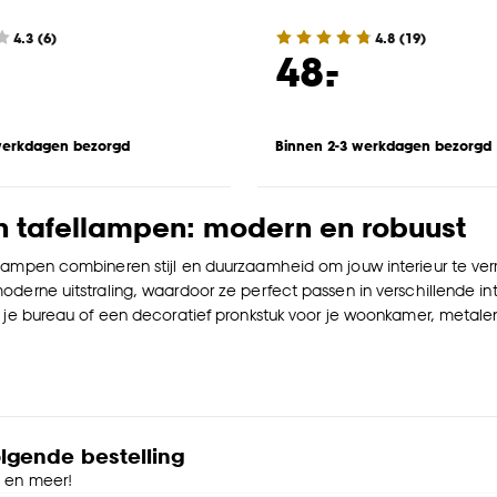
4.3
(
6
)
4.8
(
19
)
-
48.
werkdagen bezorgd
Binnen 2-3 werkdagen bezorgd
n tafellampen: modern en robuust
lampen combineren stijl en duurzaamheid om jouw interieur te ver
derne uitstraling, waardoor ze perfect passen in verschillende int
r je bureau of een decoratief pronkstuk voor je woonkamer, metale
olgende bestelling
e en meer!