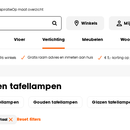
piratie
Op maat overzicht
Winkels
Mi
Vloer
Verlichting
Meubelen
Woo
Gratis raam advies en inmeten aan huis
96 winkels
€ 5,- korting op
en tafellampen
fellampen
Gouden tafellampen
Glazen tafellamp
Reset filters
taal