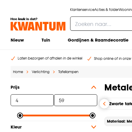
Klantenservice
Acties & folder
Woonins
Nieuw
Tuin
Gordijnen & Raamdecoratie
Laten bezorgen of afhalen in de winkel
Shop online of in onze 
Home
Verlichting
Tafellampen
Metal
Prijs
Zwarte ta
Materiaal: Me
Kleur