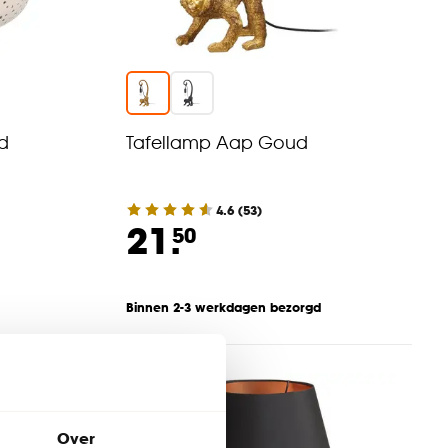
d
Tafellamp Aap Goud
4.6
(
53
)
21.
50
Binnen 2-3 werkdagen bezorgd
Over