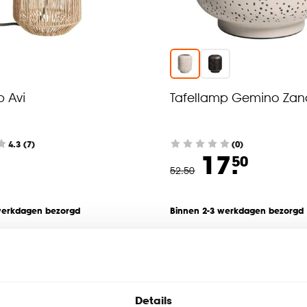
p Avi
Tafellamp Gemino Zan
4.3
(
7
)
(0)
17.
50
52
.
50
werkdagen bezorgd
Binnen 2-3 werkdagen bezorgd
Op=Op
-30% extra v.a. 3 stuks
Details
-71%