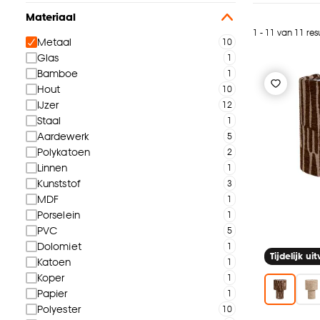
Materiaal
1 - 11 van 11 res
Metaal
Glas
Bamboe
Hout
IJzer
Staal
Aardewerk
Polykatoen
Linnen
Kunststof
MDF
Porselein
PVC
Dolomiet
Tijdelijk ui
Katoen
Koper
Papier
Polyester