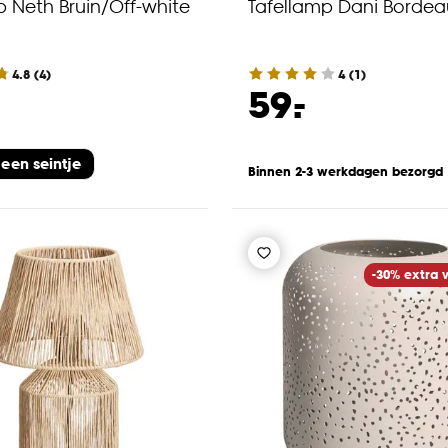
p Neth Bruin/Off-white
Tafellamp Dani Bordea
4.8
(
4
)
4
(
1
)
-
59.
 een seintje
Binnen 2-3 werkdagen bezorgd
-30% extra v