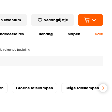
jn Kwantum
Verlanglijstje
naccessoires
Behang
Slapen
Sale
 je volgende bestelling
en
Groene tafellampen
Beige tafellampen