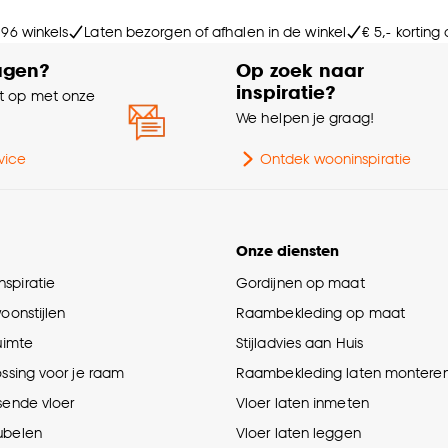
 96 winkels
Laten bezorgen of afhalen in de winkel
€ 5,- korting
agen?
Op zoek naar
inspiratie?
 op met onze
e
We helpen je graag!
vice
Ontdek wooninspiratie
Onze diensten
spiratie
Gordijnen op maat
woonstijlen
Raambekleding op maat
ruimte
Stijladvies aan Huis
ossing voor je raam
Raambekleding laten montere
sende vloer
Vloer laten inmeten
ubelen
Vloer laten leggen