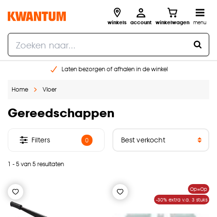
winkels
account
winkelwagen
menu
Laten bezorgen of afhalen in de winkel
Shop online of in onze 96 winkels
Home
Vloer
Gratis raam advies en inmeten aan huis
€ 5,- korting op je volgende bestelling
Gereedschappen
Filters
0
1 - 5 van 5 resultaten
Op=Op
-30% extra v.a. 3 stuks