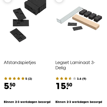
Afstandspietjes
Legset Laminaat 3-
Delig
5
(
2
)
3.6
(
9
)
5.
15.
50
50
Binnen 2-3 werkdagen bezorgd
Binnen 2-3 werkdagen bezorgd