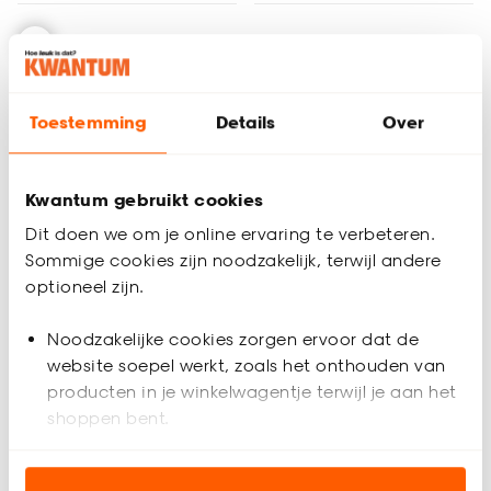
Toestemming
Details
Over
Kwantum gebruikt cookies
Dit doen we om je online ervaring te verbeteren.
Sommige cookies zijn noodzakelijk, terwijl andere
optioneel zijn.
Verstekkniptang
Noodzakelijke cookies zorgen ervoor dat de
website soepel werkt, zoals het onthouden van
producten in je winkelwagentje terwijl je aan het
5
(
1
)
shoppen bent.
-
16.
Analytische cookies (optioneel) helpen ons de