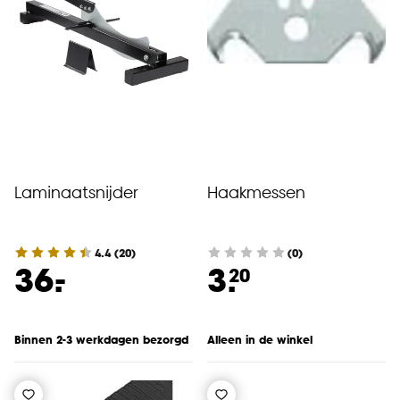
Laminaatsnijder
Haakmessen
4.4
(
20
)
(0)
-
36.
3.
20
Binnen 2-3 werkdagen bezorgd
Alleen in de winkel