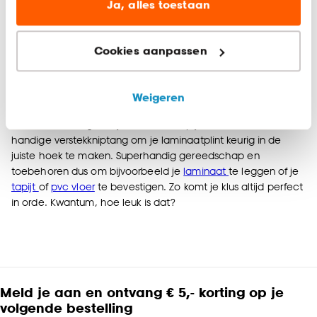
website te verbeteren voor jou en al onze andere
Ja, alles toestaan
Binnen 2-3 werkdagen bezorgd
klanten.
Cookies aanpassen
Goedkope laminaatsnijder en meer: alles
Marketing cookies (optioneel) laten jou
voor het leggen van je vloer
relevante informatie en aanbiedingen zien op
onze website, maar ook buiten de website voor
Bij Kwantum vind je alle benodigdheden voor het leggen je
Weigeren
advertenties en communicatie.
vloer. Handig vloergereedschap zoals een laminaatsnijder,
een laminaat legset, lijmkammen, tapijtlatten en een
Klik op ‘Ja, alles toestaan’ om gebruik te maken
handige verstekkniptang om je laminaatplint keurig in de
juiste hoek te maken. Superhandig gereedschap en
van alle cookies, of klik op ‘weigeren’ om alleen de
toebehoren dus om bijvoorbeeld je
laminaat
te leggen of je
noodzakelijke cookies te accepteren. Je kunt er ook
tapijt
of
pvc vloer
te bevestigen. Zo komt je klus altijd perfect
voor kiezen om bepaalde cookies wel of niet te
in orde. Kwantum, hoe leuk is dat?
accepteren door op ‘Cookies aanpassen’ te
klikken.
Goed om te weten is dat je deze keuze altijd nog
kan aanpassen, bekijk hiervoor onze
Meld je aan en ontvang € 5,- korting op je
cookieverklaring
.
volgende bestelling