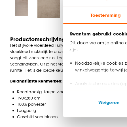
Toestemming
Kwantum gebruikt cooki
Productomschrijving
Dit doen we om je online e
Het stijlvolle vloerkleed Furly is een toffe toevoeging aan ie
zijn.
vloerkleed makkelijk te onderhouden is en perfect is voor hu
voegt dit vloerkleed rust toe aan je interieur. Het vloerkleed 
Noodzakelijke cookies z
Scandinavisch. Of je het vloerkleed nu legt in de woonkamer,
winkelwagentje terwijl 
ruimte. Het is de ideale keuze voor wie op zoek is naar een s
Belangrijkste kenmerken:
Analytische cookies (op
Rechthoekig, taupe vloerkleed
Marketing cookies (opt
190x280 cm
Weigeren
ook buiten de website 
100% polyester
Laagpolig
Geschikt voor binnen
Klik op ‘Ja, alles toestaa
noodzakelijke cookies te 