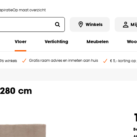
piratie
Op maat overzicht
Winkels
Mi
Vloer
Verlichting
Meubelen
Woo
Gratis raam advies en inmeten aan huis
96 winkels
€ 5,- korting op
x280 cm
B
A