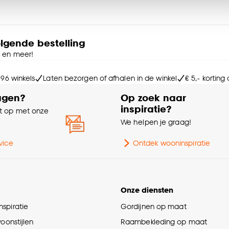
Ge
ies aanpassen’ te klikken.
bu
e deze keuze altijd nog kan aanpassen, bekijk hiervoor o
Le
olgende bestelling
e en meer!
Br
 96 winkels
Laten bezorgen of afhalen in de winkel
€ 5,- korting
agen?
Op zoek naar
Ga
inspiratie?
 op met onze
e
We helpen je graag!
Ge
vice
Ontdek wooninspiratie
St
Vo
Onze diensten
spiratie
Gordijnen op maat
De
woonstijlen
Raambekleding op maat