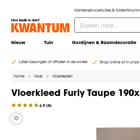
Klantenservice
Acties & folder
Woonins
Nieuw
Tuin
Gordijnen & Raamdecoratie
Laten bezorgen of afhalen in de winkel
Shop online of in onze 
Home
Vloer
Vloerkleden
Vloerkleed Furly Taupe 190
4.9
(
8
)