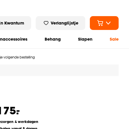
jn Kwantum
Verlanglijstje
naccessoires
Behang
Slapen
Sale
 je volgende bestelling
-
175.
ezorgen 4 werkdagen
fhalen vanaf 5 dagen