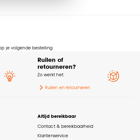
schikt voor binnen
Binnen
iten
nze
cookieverklaring
.
ngte Vloerkleed
250cm of langer
eedte Vloerkleed
150cm - 200cm
 op je volgende bestelling
Ruilen of
rantietermijn
24 maanden
retourneren?
Zo werkt het
wicht
9.3 Kg
Ruilen en retourneren
andaard afmetingen
190x280cm
rm
Rechthoekig
Altijd bereikbaar
Contact & bereikbaarheid
ssin
Effen
Klantenservice