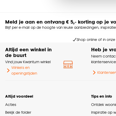
accepteren door op ‘Cook
Goed om te weten is dat j
Meld je aan en ontvang € 5,- korting op je v
Blijf per e-mail op de hoogte van leuke aanbiedingen, inspirati
Shop online of in onze
Altijd een winkel in
Heb je vr
de buurt
Neem contact
Vind jouw Kwantum winkel
klantenservic
Winkels en
Klantenser
openingstijden
Altijd voordeel
Tips en info
Acties
Ontdek woonin
Bekijk de folder
Inspiratie op 