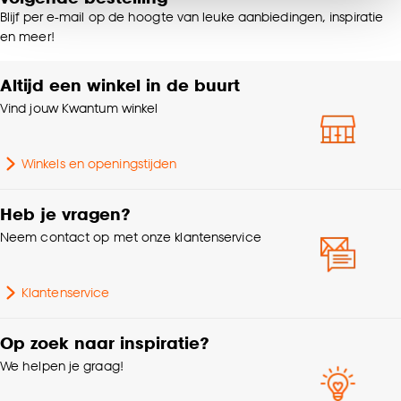
van alle cookies, of klik op ‘weigeren’ om alleen de
Blijf per e-mail op de hoogte van leuke aanbiedingen, inspiratie
noodzakelijke cookies te accepteren. Je kunt er ook
Soort vloerkleed
Fluffy vloerkleed
en meer!
voor kiezen om bepaalde cookies wel of niet te
accepteren door op ‘Cookies aanpassen’ te
Altijd een winkel in de buurt
Kleurtint
Off-white
klikken.
Vind jouw Kwantum winkel
Goed om te weten is dat je deze keuze altijd nog
Vorm
Rechthoekig
kan aanpassen, bekijk hiervoor onze
Winkels en openingstijden
cookieverklaring
.
Polypropyleen+Polyester4
%+Repet66%+Polypropyle
Samenstelling
Heb je vragen?
en10%+Jute12% (+8%
Neem contact op met onze klantenservice
latex)
Standaard afmetingen
160x230cm
Klantenservice
Breedte
160 CM
Op zoek naar inspiratie?
We helpen je graag!
Geschikt voor
Binnen