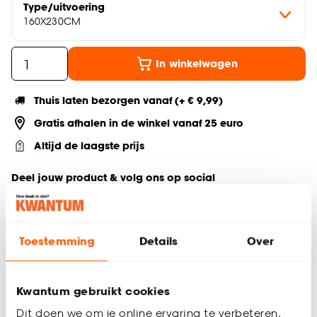
Type/uitvoering
160X230CM
In winkelwagen
Thuis laten bezorgen vanaf (+ € 9,99)
Gratis afhalen in de winkel vanaf 25 euro
Altijd de laagste prijs
Deel jouw product & volg ons op social
Toestemming
Details
Over
Productomschrijving
Rechthoekig vloerkleed off-white
160x230 cm
Kwantum gebruikt cookies
Gemaakt van polypropyleen
Dit doen we om je online ervaring te verbeteren.