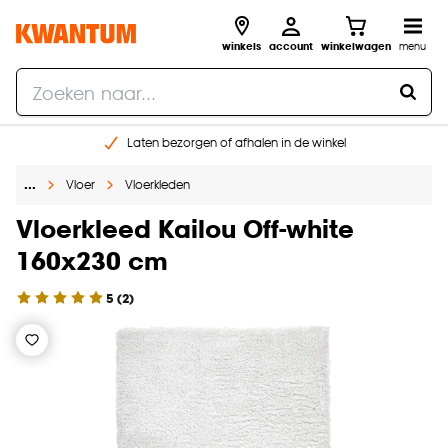
winkels
account
winkelwagen
menu
Laten bezorgen of afhalen in de winkel
Shop online of in onze 96 winkels
…
Vloer
Vloerkleden
Gratis raam advies en inmeten aan huis
€ 5,- korting op je volgende bestelling
Vloerkleed Kailou Off-white
160x230 cm
5
(
2
)