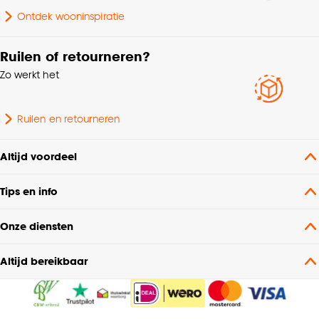
Ontdek wooninspiratie
Garantietermijn
24 maanden
Ruilen of retourneren?
Breedte Vloerkleed
150cm - 200cm
Zo werkt het
Poolhoogte
Hoogpolig
Ruilen en retourneren
Geschikt voor binnen
Binnen
Altijd voordeel
buiten
Tips en info
Geschikt voor ruimte
Woonkamer
Onze diensten
Nummer
N11B - B71B
Altijd bereikbaar
Lengte Vloerkleed
200cm - 250cm
Lengte
230 CM