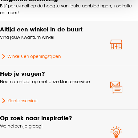
van alle cookies, of klik op ‘weigeren’ om alleen de
Blijf per e-mail op de hoogte van leuke aanbiedingen, inspiratie
noodzakelijke cookies te accepteren. Je kunt er ook
65% wol, 35% gerecycled
en meer!
Samenstelling
voor kiezen om bepaalde cookies wel of niet te
katoen
accepteren door op ‘Cookies aanpassen’ te
Altijd een winkel in de buurt
klikken.
Breedte
160 CM
Vind jouw Kwantum winkel
Goed om te weten is dat je deze keuze altijd nog
Gewicht
9.2 Kg
kan aanpassen, bekijk hiervoor onze
Winkels en openingstijden
cookieverklaring
.
Geschikt voor
Vloerverwarming
Heb je vragen?
Neem contact op met onze klantenservice
Garantietermijn
24 maanden
Klantenservice
Breedte Vloerkleed
150cm - 200cm
Op zoek naar inspiratie?
Lengte Vloerkleed
200cm - 250cm
We helpen je graag!
Poolhoogte
Hoogpolig