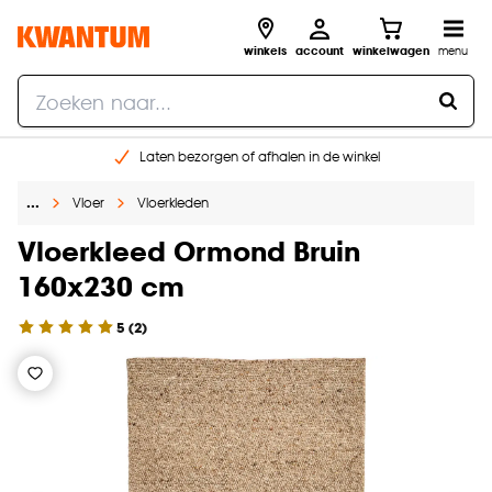
winkels
account
winkelwagen
menu
Laten bezorgen of afhalen in de winkel
Shop online of in onze 96 winkels
…
Vloer
Vloerkleden
Gratis raam advies en inmeten aan huis
€ 5,- korting op je volgende bestelling
Vloerkleed Ormond Bruin
160x230 cm
5
(
2
)