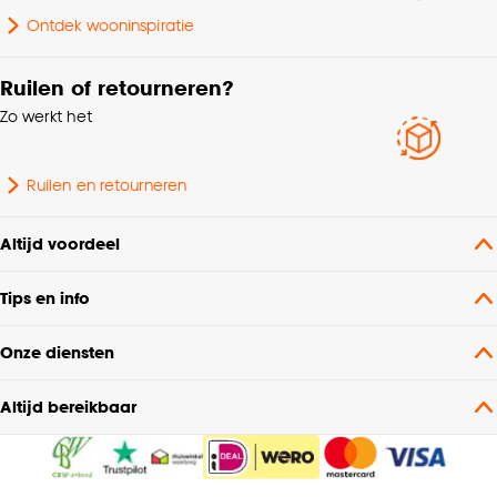
Ontdek wooninspiratie
Geschikt voor binnen
Binnen
buiten
Ruilen of retourneren?
Zo werkt het
Dessin
Gemeleerd
Ruilen en retourneren
Geschikt voor ruimte
Woonkamer
Altijd voordeel
Nummer
N94B - B28B
Tips en info
Soort vloerkleed
Groot vloerkleed
Onze diensten
Interieurstijl
Japandi
Altijd bereikbaar
Vorm
Rechthoekig