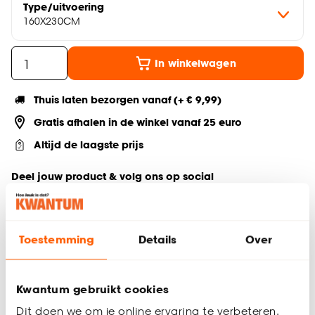
Type/uitvoering
160X230CM
In winkelwagen
Thuis laten bezorgen vanaf (+ € 9,99)
Gratis afhalen in de winkel vanaf 25 euro
Altijd de laagste prijs
Deel jouw product & volg ons op social
Toestemming
Details
Over
Productomschrijving
Rechthoekig vloerkleed bruin
160x230 cm
Kwantum gebruikt cookies
Gemaakt van wol en gerecycled katoen
Dit doen we om je online ervaring te verbeteren.