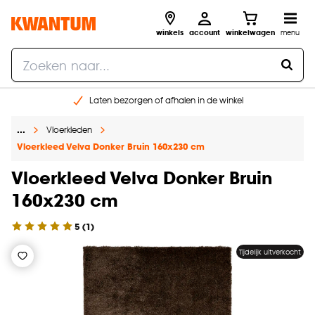
winkels
account
winkelwagen
menu
Laten bezorgen of afhalen in de winkel
Shop online of in onze 96 winkels
…
Vloerkleden
Gratis raam advies en inmeten aan huis
Vloerkleed Velva Donker Bruin 160x230 cm
€ 5,- korting op je volgende bestelling
Vloerkleed Velva Donker Bruin
160x230 cm
5
(
1
)
Tijdelijk uitverkocht