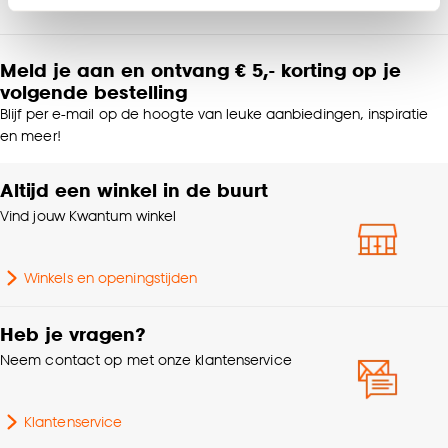
Product afmetingen (cm)
1x230x160 (hxbxd)
Klik op ‘Ja, alles toestaan’ om gebruik te maken
van alle cookies, of klik op ‘weigeren’ om alleen de
Meld je aan en ontvang € 5,- korting op je
noodzakelijke cookies te accepteren. Je kunt er ook
Interieurstijl
Japandi
volgende bestelling
voor kiezen om bepaalde cookies wel of niet te
Blijf per e-mail op de hoogte van leuke aanbiedingen, inspiratie
accepteren door op ‘Cookies aanpassen’ te
Vorm
Rechthoekig
en meer!
klikken.
Altijd een winkel in de buurt
100% Polypropylene
Goed om te weten is dat je deze keuze altijd nog
Samenstelling
Shaggy
Vind jouw Kwantum winkel
kan aanpassen, bekijk hiervoor onze
cookieverklaring
.
Standaard afmetingen
160x230cm
Winkels en openingstijden
Lengte
160 CM
Heb je vragen?
Neem contact op met onze klantenservice
Geschikt voor
Vloerverwarming
Klantenservice
Lengte Vloerkleed
200cm - 250cm