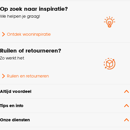
Op zoek naar inspiratie?
Poolhoogte
Hoogpolig
We helpen je graag!
Geschikt voor binnen
Binnen
buiten
Ontdek wooninspiratie
Soort vloerkleed
Plat geweven vloerkleed
Ruilen of retourneren?
Zo werkt het
Dessin
Effen
Ruilen en retourneren
Geschikt voor ruimte
Woonkamer
Altijd voordeel
Nummer
N34B - B40B
Tips en info
Gewicht
9.001 Kg
Onze diensten
Garantietermijn
24 maanden