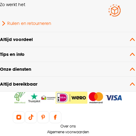
Zo werkt het
Interieurstijl
Modern
Ruilen en retourneren
60% hout 20% polyester
Samenstelling
20% kunststof
Altijd voordeel
Aantal lichtbronnen
1 Stk
Tips en info
Fitting
E27 fitting
Onze diensten
Altijd bereikbaar
Wattage
60 Wt
Inclusief dimmer
Nee
Voltage
230 V
Over ons
Algemene voorwaarden
Hoogte
150 CM