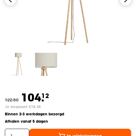
104.
12
122
.
50
Je bespaart €18.38
Binnen 2-3 werkdagen bezorgd
Afhalen vanaf 5 dagen
In winkelwagen