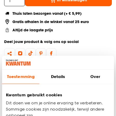
Thuis laten bezorgen vanaf (+ € 5,99)
Gratis afhalen in de winkel vanaf 25 euro
Altijd de laagste prijs
Deel jouw product & volg ons op social
Productomschrijving
Creëer een sfeervolle en moderne ambiance in je interieur
Toestemming
Details
Over
met de Forna vloerlamp. Deze houten 3-pootlamp met off-
white lampenkap voegt een veel sfeer en warmte toe aan
elke ruimte. Het houten frame geeft de staande lamp een
Kwantum gebruikt cookies
natuurlijke uitstraling, terwijl de off-white lampenkap zacht en
Dit doen we om je online ervaring te verbeteren.
diffuus licht verspreidt voor een gezellige ambiance.
Sommige cookies zijn noodzakelijk, terwijl andere
Dankzij het sfeervolle en moderne design is de Forna
optioneel zijn.