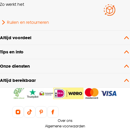
Zo werkt het
Scandinavisch,
Interieurstijl
Bohemian, Japandi
Ruilen en retourneren
Garantietermijn
24 maanden
Altijd voordeel
Vloerlampen met kap,
Tips en info
Soort vloerlamp
Booglampen
Onze diensten
Inclusief lichtbron
Nee
Altijd bereikbaar
Voltage
40 V
Over ons
Algemene voorwaarden