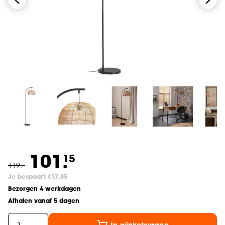
101.
15
119
.
-
Je bespaart €17.85
Bezorgen 4 werkdagen
Afhalen vanaf 5 dagen
In winkelwagen