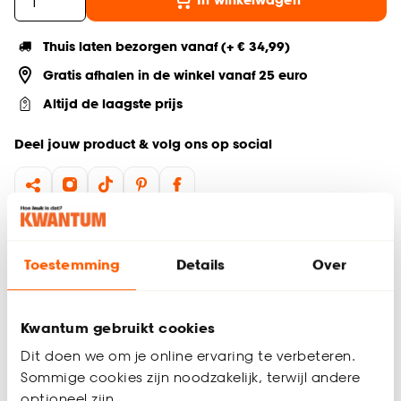
Thuis laten bezorgen vanaf (+ € 34,99)
Gratis afhalen in de winkel vanaf 25 euro
Altijd de laagste prijs
Deel jouw product & volg ons op social
Productomschrijving
Naturel vloerlamp
Toestemming
Details
Over
E27 fitting
Exclusief lichtbron
185 cm hoog
Kwantum gebruikt cookies
Vloerlamp Segin heeft een schitterende ronde kap van
Dit doen we om je online ervaring te verbeteren.
gevlochten touw. Plaats deze staande lamp in jouw
Sommige cookies zijn noodzakelijk, terwijl andere
woonkamer, slaapkamer of eetkamer voor een sfeervolle
optioneel zijn.