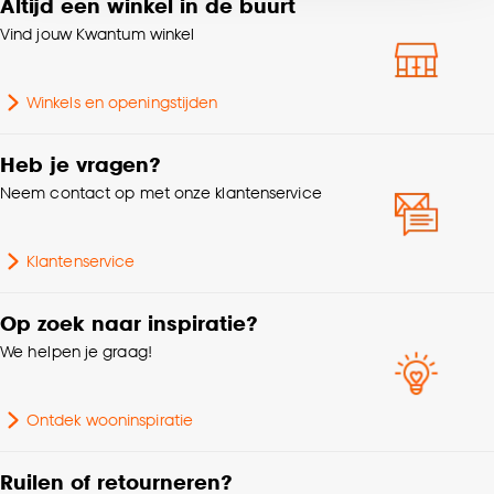
Altijd een winkel in de buurt
Kleurtint
Naturel, Zwart
voor kiezen om bepaalde cookies wel of niet te
accepteren door op ‘Cookies aanpassen’ te
Vind jouw Kwantum winkel
klikken.
Fitting
E27 fitting
Winkels en openingstijden
Goed om te weten is dat je deze keuze altijd nog
Lengte
52 CM
kan aanpassen, bekijk hiervoor onze
Heb je vragen?
cookieverklaring
.
Hoogte
184.5 CM
Neem contact op met onze klantenservice
Woonkamer, Eetkamer,
Klantenservice
Geschikt voor ruimte
Kinderkamer, Slaapkamer,
Zithoek, Studeerkamer
Op zoek naar inspiratie?
We helpen je graag!
Aantal lichtbronnen
1 Stk
Breedte
38 CM
Ontdek wooninspiratie
Vorm
Rond
Ruilen of retourneren?