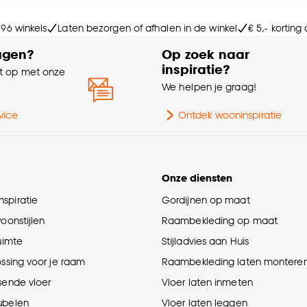
Ge
e deze keuze altijd nog kan aanpassen, bekijk hiervoor o
 96 winkels
Laten bezorgen of afhalen in de winkel
€ 5,- korting
Ty
agen?
Op zoek naar
inspiratie?
 op met onze
Int
e
We helpen je graag!
Le
vice
Ontdek wooninspiratie
Kle
Onze diensten
Ho
spiratie
Gordijnen op maat
woonstijlen
Raambekleding op maat
Br
ruimte
Stijladvies aan Huis
ossing voor je raam
Raambekleding laten montere
Ge
sende vloer
Vloer laten inmeten
ubelen
Vloer laten leggen