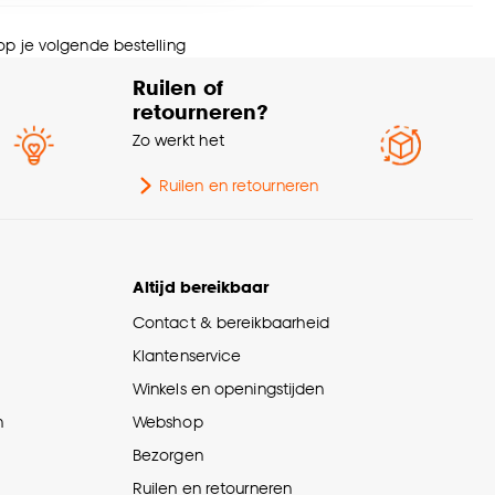
schikt voor ruimte
Kinderkamer
nze
cookieverklaring
.
 op je volgende bestelling
pe wanddecoratie
Wanddecoratie algemeen
Ruilen of
retourneren?
erieurstijl
Retro
Zo werkt het
ngte
30 CM
Ruilen en retourneren
urtint
Oranje
Altijd bereikbaar
ogte
0.27 CM
Contact & bereikbaarheid
Klantenservice
eedte
30 CM
Winkels en openingstijden
n
Webshop
wicht
0.19 Kg
Bezorgen
Ruilen en retourneren