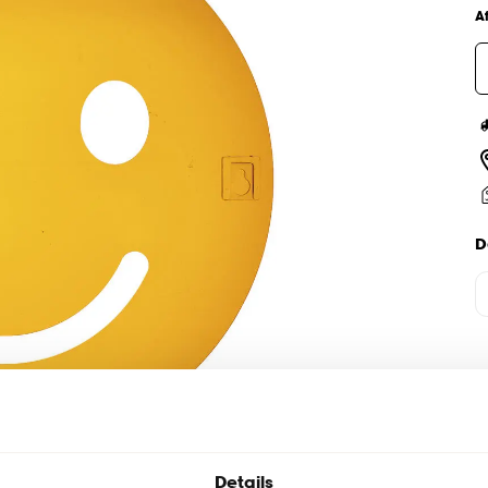
A
D
Details