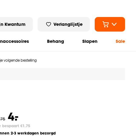
jn Kwantum
Verlanglijstje
naccessoires
Behang
Slapen
Sale
 je volgende bestelling
-
4.
.
75
e bespaart €1.75
innen 2-3 werkdagen bezorgd