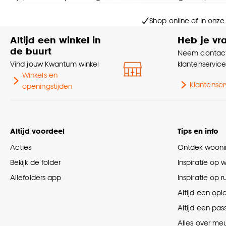
Goed om te weten is dat j
Shop online of in onze
Altijd een winkel in
Heb je vr
de buurt
Neem contact
Vind jouw Kwantum winkel
klantenservic
Winkels en
Klantenser
openingstijden
Altijd voordeel
Tips en info
Acties
Ontdek woonin
Bekijk de folder
Inspiratie op 
Allefolders app
Inspiratie op 
Altijd een opl
Altijd een pas
Alles over me