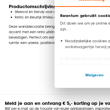
Productomschrijving
Sfeervol en trendy voor elke en kinderkamer
Kwantum gebruikt cooki
Retro en kleurrijk Smiley-design
Dit doen we om je online e
Deze wanddecoratie brengt direct sfeer in elke kinderkamer. He
zijn.
accent met een retro uitstraling. Deze oranje wanddecoratie
bevestigen. Perfect om een lege muur om te toveren tot ee
Noodzakelijke cookies z
ruimte een unieke, positieve uitstraling geeft.
winkelwagentje terwijl 
Analytische cookies (op
Marketing cookies (opt
Weigeren
ook buiten de website 
Klik op ‘Ja, alles toestaa
noodzakelijke cookies te 
accepteren door op ‘Cook
Meld je aan en ontvang € 5,- korting op je v
Blijf per e-mail op de hoogte van leuke aanbiedingen, inspirati