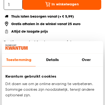
In winkelwagen
Thuis laten bezorgen vanaf (+ € 5,99)
Gratis afhalen in de winkel vanaf 25 euro
Altijd de laagste prijs
Deel jouw product & volg ons op social
Toestemming
Details
Over
Productomschrijving
Wandsteun in de kleur wit. Deze wandsteun is 28mm en
Kwantum gebruikt cookies
gemaakt van 100% metaal en is 10 cm lang. Het gedeelte
van de roede komt 8 cm naar voren.
Dit doen we om je online ervaring te verbeteren.
Sommige cookies zijn noodzakelijk, terwijl andere
Productspecificaties
optioneel zijn.
Artikelnummer
4305916