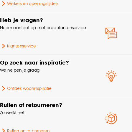
Winkels en openingstijden
klikken.
Goed om te weten is dat je deze keuze altijd nog
Heb je vragen?
kan aanpassen, bekijk hiervoor onze
Neem contact op met onze klantenservice
cookieverklaring
.
Klantenservice
Op zoek naar inspiratie?
We helpen je graag!
Ontdek wooninspiratie
Ruilen of retourneren?
Zo werkt het
Ruilen en retourneren