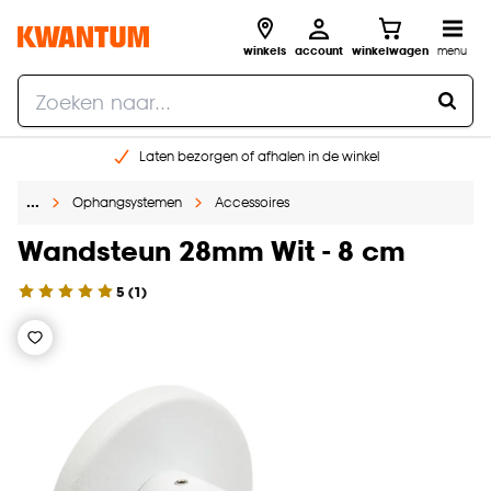
winkels
account
winkelwagen
menu
Laten bezorgen of afhalen in de winkel
Shop online of in onze 96 winkels
…
Ophangsystemen
Accessoires
Gratis raam advies en inmeten aan huis
€ 5,- korting op je volgende bestelling
Wandsteun 28mm Wit - 8 cm
5
(
1
)