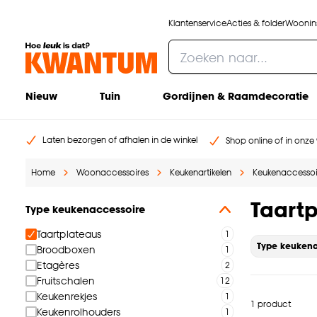
Klantenservice
Acties & folder
Woonins
Nieuw
Tuin
Gordijnen & Raamdecoratie
Laten bezorgen of afhalen in de winkel
Shop online of in onze 
Home
Woonaccessoires
Keukenartikelen
Keukenaccessoi
Taart
Type keukenaccessoire
Taartplateaus
Type keukena
Broodboxen
Etagères
Fruitschalen
Keukenrekjes
1 product
Keukenrolhouders