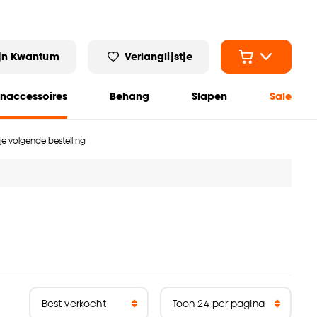
jn Kwantum
Verlanglijstje
naccessoires
Behang
Slapen
Sale
 je volgende bestelling