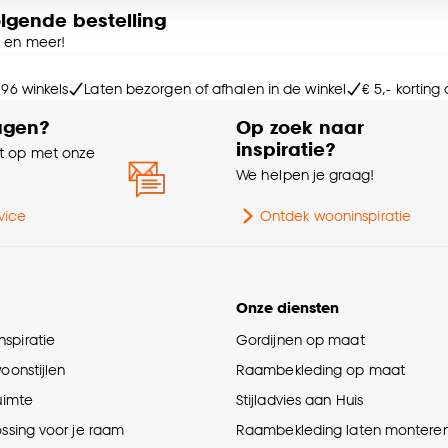
olgende bestelling
e deze keuze altijd nog kan aanpassen, bekijk hiervoor o
e en meer!
 96 winkels
Laten bezorgen of afhalen in de winkel
€ 5,- korting
agen?
Op zoek naar
inspiratie?
 op met onze
e
We helpen je graag!
vice
Ontdek wooninspiratie
Onze diensten
spiratie
Gordijnen op maat
woonstijlen
Raambekleding op maat
ruimte
Stijladvies aan Huis
ossing voor je raam
Raambekleding laten montere