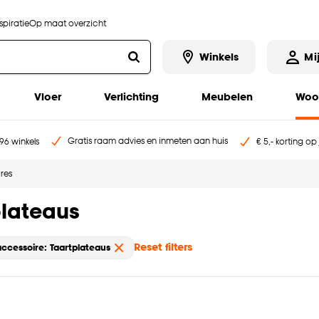
piratie
Op maat overzicht
Winkels
Mi
Vloer
Verlichting
Meubelen
Woo
Gratis raam advies en inmeten aan huis
96 winkels
€ 5,- korting op
res
plateaus
Reset filters
ccessoire: Taartplateaus