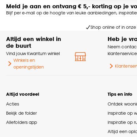
Meld je aan en ontvang € 5,- korting op je v
Goed om te weten is dat j
Blijf per e-mail op de hoogte van leuke aanbiedingen, inspirati
Shop online of in onze
Altijd een winkel in
Heb je vr
de buurt
Neem contact
Vind jouw Kwantum winkel
klantenservic
Winkels en
Klantenser
openingstijden
Altijd voordeel
Tips en info
Acties
Ontdek woonin
Bekijk de folder
Inspiratie op 
Allefolders app
Inspiratie op 
Altijd een opl