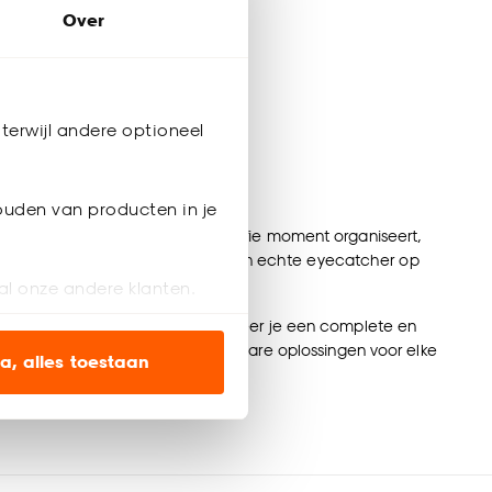
Over
terwijl andere optioneel
taart en gebak
ouden van producten in je
e nu een verjaardag, feestje of koffie moment organiseert,
ier. Zo maak je van elk dessert een echte eyecatcher op
al onze andere klanten.
ngkommen
en
snijplanken
. Zo creëer je een complete en
ien op onze website, maar
men. Bij Kwantum vind je betaalbare oplossingen voor elke
a, alles toestaan
en’ om alleen de
s wel of niet te