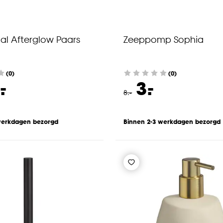
aal Afterglow Paars
Zeeppomp Sophia
(0)
(0)
-
-
.
3.
8
.
-
werkdagen bezorgd
Binnen 2-3 werkdagen bezorgd