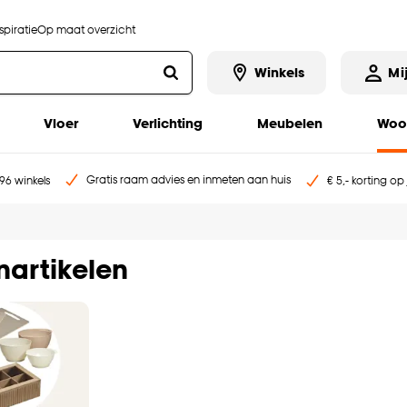
piratie
Op maat overzicht
Winkels
Mi
Vloer
Verlichting
Meubelen
Woo
Gratis raam advies en inmeten aan huis
96 winkels
€ 5,- korting op
artikelen