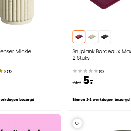
enser Mickle
Snijplank Bordeaux Maa
2 Stuks
5
(
1
)
(0)
-
5.
7
.
50
werkdagen bezorgd
Binnen 2-3 werkdagen bezorgd