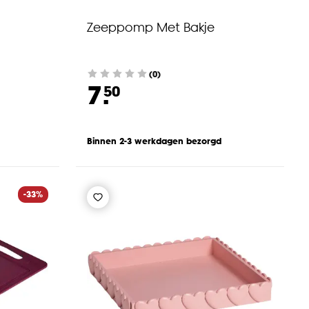
Zeeppomp Met Bakje
(0)
7.
50
Binnen 2-3 werkdagen bezorgd
-33%