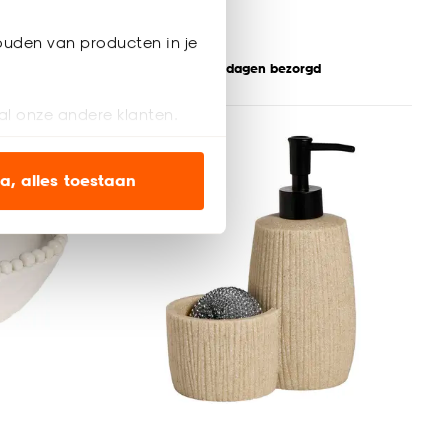
-
5.
7
.
-
ouden van producten in je
kijk sale
Binnen 2-3 werkdagen bezorgd
al onze andere klanten.
-38%
ien op onze website, maar
a, alles toestaan
en’ om alleen de
s wel of niet te
nze
cookieverklaring
.