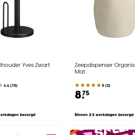
lhouder Yves Zwart
Zeepdispenser Organis
Mat
4.4
(
15
)
5
(
2
)
8.
75
werkdagen bezorgd
Binnen 2-3 werkdagen bezorgd