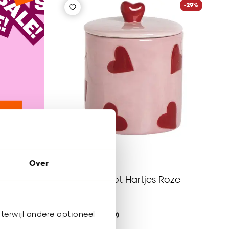
-29%
Over
Voorraadpot Hartjes Roze -
600ml
terwijl andere optioneel
(0)