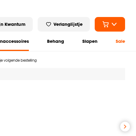
jn Kwantum
Verlanglijstje
naccessoires
Behang
Slapen
Sale
 je volgende bestelling