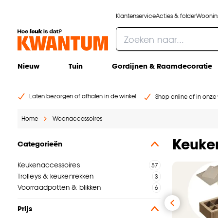
Klantenservice
Acties & folder
Woonins
Nieuw
Tuin
Gordijnen & Raamdecoratie
Laten bezorgen of afhalen in de winkel
Shop online of in onze 
Home
Woonaccessoires
Keuken
Categorieën
Keukenaccessoires
Trolleys & keukenrekken
Voorraadpotten & blikken
Prijs