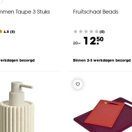
men Taupe 3 Stuks
Fruitschaal Beads
4.8
(
8
)
(0)
12.
50
20
.
-
werkdagen bezorgd
Binnen 2-3 werkdagen bezorgd