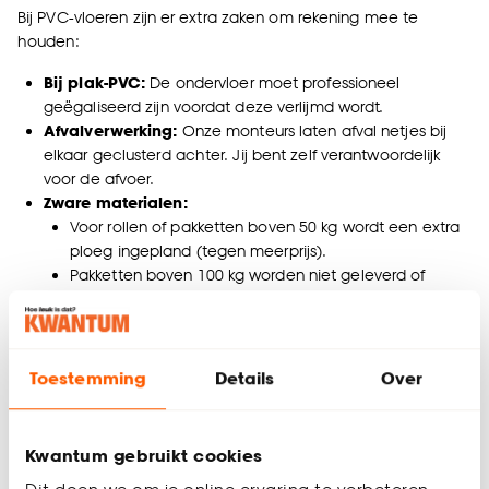
Bij PVC-vloeren zijn er extra zaken om rekening mee te
houden:
Bij plak-PVC:
De ondervloer moet professioneel
geëgaliseerd zijn voordat deze verlijmd wordt.
Afvalverwerking:
Onze monteurs laten afval netjes bij
elkaar geclusterd achter. Jij bent zelf verantwoordelijk
voor de afvoer.
Zware materialen:
Voor rollen of pakketten boven 50 kg wordt een extra
ploeg ingepland (tegen meerprijs).
Pakketten boven 100 kg worden niet geleverd of
gelegd.
Laminaat: Belangrijke aandachtspunten
Voor laminaat gelden vergelijkbare voorbereidingen als voor
Toestemming
Details
Over
PVC, met enkele specifieke aandachtspunten:
Acclimatiseren:
Zorg dat het laminaat 48 uur in dezelfde
Kwantum gebruikt cookies
ruimte ligt als waar het wordt gelegd. Dit voorkomt naden
en bollingen.