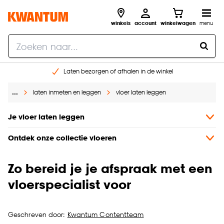
winkels
account
winkelwagen
menu
Laten bezorgen of afhalen in de winkel
Shop online of in onze 96 winkels
…
laten inmeten en leggen
vloer laten leggen
Gratis raam advies en inmeten aan huis
€ 5,- korting op je volgende bestelling
Je vloer laten leggen
Ontdek onze collectie vloeren
Zo bereid je je afspraak met een
vloerspecialist voor
Geschreven door:
Kwantum Contentteam