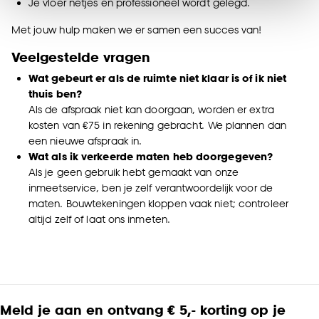
Je vloer netjes en professioneel wordt gelegd.
van alle cookies, of klik op ‘weigeren’ om alleen de
noodzakelijke cookies te accepteren. Je kunt er ook
Met jouw hulp maken we er samen een succes van!
voor kiezen om bepaalde cookies wel of niet te
Veelgestelde vragen
accepteren door op ‘Cookies aanpassen’ te
klikken.
Wat gebeurt er als de ruimte niet klaar is of ik niet
thuis ben?
Goed om te weten is dat je deze keuze altijd nog
Als de afspraak niet kan doorgaan, worden er extra
kosten van €75 in rekening gebracht. We plannen dan
kan aanpassen, bekijk hiervoor onze
een nieuwe afspraak in.
cookieverklaring
.
Wat als ik verkeerde maten heb doorgegeven?
Als je geen gebruik hebt gemaakt van onze
inmeetservice, ben je zelf verantwoordelijk voor de
maten. Bouwtekeningen kloppen vaak niet; controleer
altijd zelf of laat ons inmeten.
Meld je aan en ontvang € 5,- korting op je