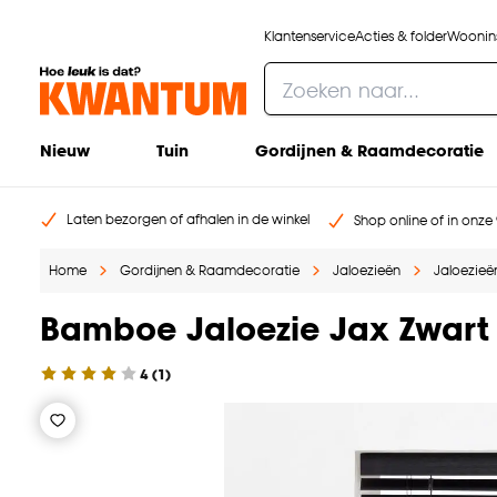
Klantenservice
Acties & folder
Woonins
Nieuw
Tuin
Gordijnen & Raamdecoratie
Laten bezorgen of afhalen in de winkel
Shop online of in onze 
Home
Gordijnen & Raamdecoratie
Jaloezieën
Jaloezieën
Bamboe Jaloezie Jax Zwart
4
(
1
)