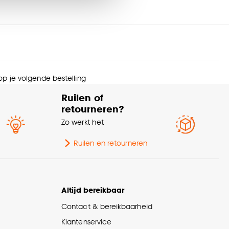
rantietermijn
24 maanden
urtint
Zwart
nze
cookieverklaring
.
menstelling
Bamboe 100%
 op je volgende bestelling
eedte
100 CM
Ruilen of
retourneren?
ogte
175 CM
Zo werkt het
erieurstijl
Modern, Industrieel
Ruilen en retourneren
Met ladderband, Met
nmerken
ladderkoord, Met
amdecoratie
Altijd bereikbaar
zijgeleiding
Contact & bereikbaarheid
diening
Handmatig
Klantenservice