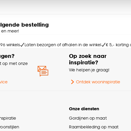
Ga
ies aanpassen’ te klikken.
Kle
e deze keuze altijd nog kan aanpassen, bekijk hiervoor o
olgende bestelling
e en meer!
Sa
 96 winkels
Laten bezorgen of afhalen in de winkel
€ 5,- korting
Br
agen?
Op zoek naar
inspiratie?
 op met onze
Ho
e
We helpen je graag!
Int
vice
Ontdek wooninspiratie
Ke
Ra
Onze diensten
spiratie
Gordijnen op maat
Be
woonstijlen
Raambekleding op maat