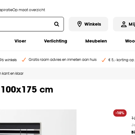
piratie
Op maat overzicht
Winkels
Mi
Vloer
Verlichting
Meubelen
Woo
Gratis raam advies en inmeten aan huis
96 winkels
€ 5,- korting op
 kant en klaar
 100x175 cm
-10%
1
J
B