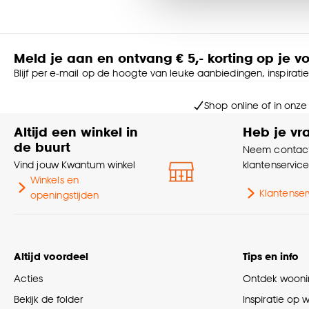
accepteren door op ‘Cook
Goed om te weten is dat j
Meld je aan en ontvang € 5,- korting op je v
Blijf per e-mail op de hoogte van leuke aanbiedingen, inspirati
Shop online of in onze
Altijd een winkel in
Heb je vr
de buurt
Neem contact
Vind jouw Kwantum winkel
klantenservic
Winkels en
Klantenser
openingstijden
Altijd voordeel
Tips en info
Acties
Ontdek woonin
Bekijk de folder
Inspiratie op 