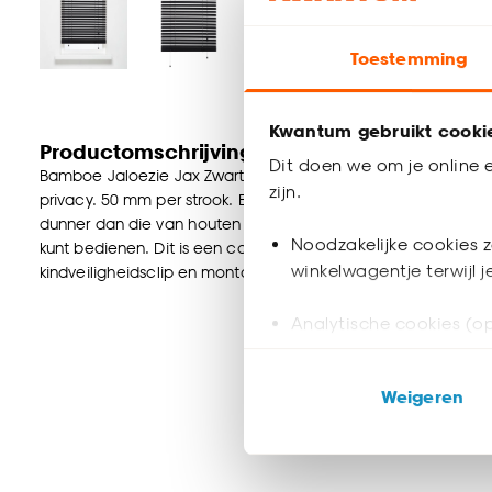
Toestemming
Kwantum gebruikt cooki
Productomschrijving
Dit doen we om je online e
Bamboe Jaloezie Jax Zwart met een mat gelakte houtuitstrali
zijn.
privacy. 50 mm per strook. Eenvoudig zelf te monteren aan 
dunner dan die van houten jaloezieën. Dat betekent ook dat ze
Noodzakelijke cookies z
kunt bedienen. Dit is een complete set incl. schroeven, plu
winkelwagentje terwijl 
kindveiligheidsclip en montagehandleiding. Verkrijgbaar in v
Analytische cookies (op
Marketing cookies (opt
Weigeren
ook buiten de website 
Klik op ‘Ja, alles toestaa
noodzakelijke cookies te 