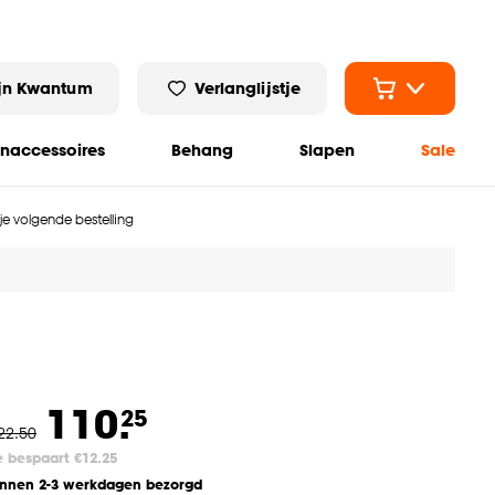
jn Kwantum
Verlanglijstje
naccessoires
Behang
Slapen
Sale
 je volgende bestelling
110.
25
22
.
50
e bespaart €12.25
innen 2-3 werkdagen bezorgd