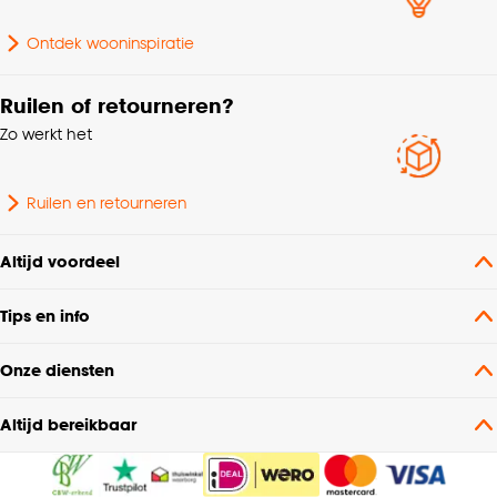
Mogelijkheden inkorten
Zowel hoogte als breedte
Ontdek wooninspiratie
Bediening
Handmatig
Ruilen of retourneren?
Breedte
120 CM
Zo werkt het
Hoogte
175 CM
Ruilen en retourneren
Montage materiaal
Inclusief
Altijd voordeel
Samenstelling
Bamboe 100%
Tips en info
Onze diensten
Altijd bereikbaar