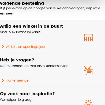
volgende bestelling
van alle cookies, of klik op ‘weigeren’ om alleen de
noodzakelijke cookies te accepteren. Je kunt er ook
Blijf per e-mail op de hoogte van leuke aanbiedingen, inspiratie
Garantietermijn
24 maanden
en meer!
voor kiezen om bepaalde cookies wel of niet te
accepteren door op ‘Cookies aanpassen’ te
klikken.
Altijd een winkel in de buurt
Kleurtint
Zwart
Vind jouw Kwantum winkel
Goed om te weten is dat je deze keuze altijd nog
Afnemen met vochtige
Wasvoorschriften
kan aanpassen, bekijk hiervoor onze
doek
Winkels en openingstijden
cookieverklaring
.
Interieurstijl
Modern, Industrieel
Heb je vragen?
Neem contact op met onze klantenservice
Met ladderband, Met
Kenmerken
ladderkoord, Met
Raamdecoratie
zijgeleiding
Klantenservice
Afwerking
Mat
Op zoek naar inspiratie?
We helpen je graag!