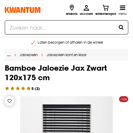
winkels
account
winkelwagen
menu
Laten bezorgen of afhalen in de winkel
Shop online of in onze 96 winkels
…
Jaloezieën
Jaloezieën kant en klaar
Gratis raam advies en inmeten aan huis
€ 5,- korting op je volgende bestelling
Bamboe Jaloezie Jax Zwart
120x175 cm
5
(
2
)
-10%