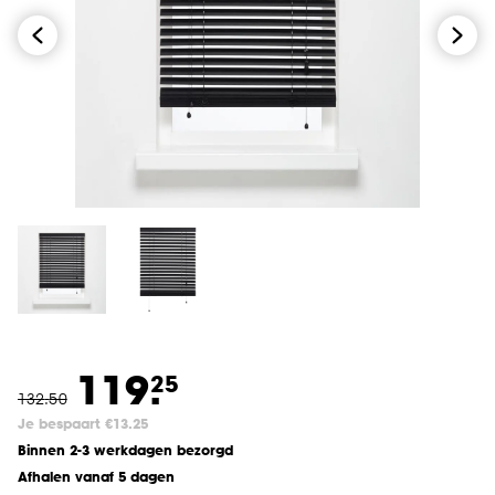
119.
25
132
.
50
Je bespaart €13.25
Binnen 2-3 werkdagen bezorgd
Afhalen vanaf 5 dagen