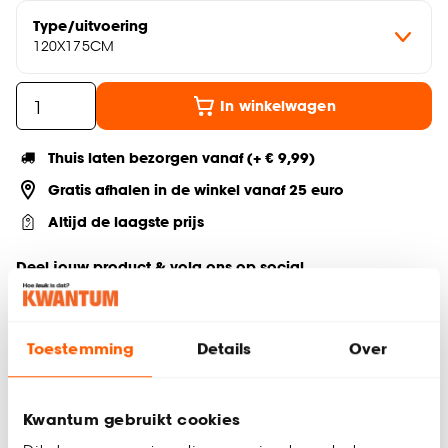
Type/uitvoering
120X175CM
In winkelwagen
Thuis laten bezorgen vanaf (+ € 9,99)
Gratis afhalen in de winkel vanaf 25 euro
Altijd de laagste prijs
Deel jouw product & volg ons op social
Toestemming
Details
Over
Productomschrijving
Bamboe Jaloezie Jax Zwart met een mat gelakte
Kwantum gebruikt cookies
houtuitstraling en stoer design. Ideaal voor het regelen van
licht en privacy. 50 mm per strook. Eenvoudig zelf te