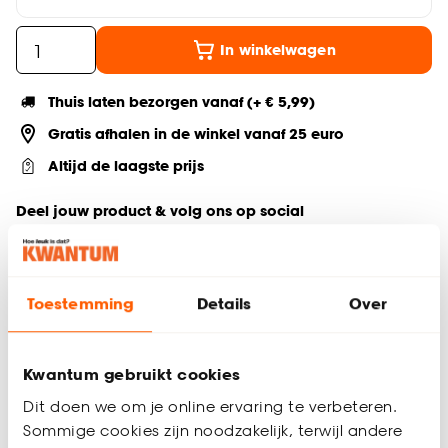
In winkelwagen
Thuis laten bezorgen vanaf (+ € 5,99)
Gratis afhalen in de winkel vanaf 25 euro
Altijd de laagste prijs
Deel jouw product & volg ons op social
Toestemming
Details
Over
Productomschrijving
Duo rolgordijn wit met elegante bovenkoof. Creëer je eigen
lichtinval en privacy. Met afwisselende open en dichte
Kwantum gebruikt cookies
stofbanen en halfronde aluminium bovenkoof. Eenvoudig zelf
Dit doen we om je online ervaring te verbeteren.
te monteren. Met vochtige doek te reinigen. Incl. schroeven,
Sommige cookies zijn noodzakelijk, terwijl andere
pluggen, montagesteunen, kindveiligheidsclip en