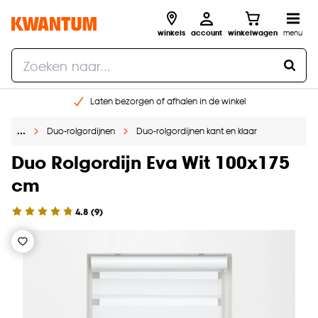
winkels
account
winkelwagen
menu
Laten bezorgen of afhalen in de winkel
Shop online of in onze 96 winkels
…
Duo-rolgordijnen
Duo-rolgordijnen kant en klaar
Gratis raam advies en inmeten aan huis
€ 5,- korting op je volgende bestelling
Duo Rolgordijn Eva Wit 100x175
cm
4.8
(
9
)