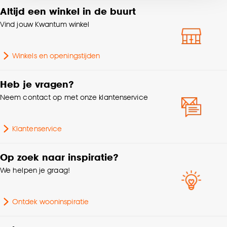
voor kiezen om bepaalde cookies wel of niet te
Altijd een winkel in de buurt
Interieurstijl
Modern
accepteren door op ‘Cookies aanpassen’ te
Vind jouw Kwantum winkel
klikken.
Kleurtint
Wit
Goed om te weten is dat je deze keuze altijd nog
Winkels en openingstijden
Samenstelling
Polyester 100%
kan aanpassen, bekijk hiervoor onze
cookieverklaring
.
Heb je vragen?
Breedte
100 CM
Neem contact op met onze klantenservice
Gewicht gram per m2
120 G/m2
Klantenservice
Mate verduisterend
Transparant
Op zoek naar inspiratie?
We helpen je graag!
Ontdek wooninspiratie