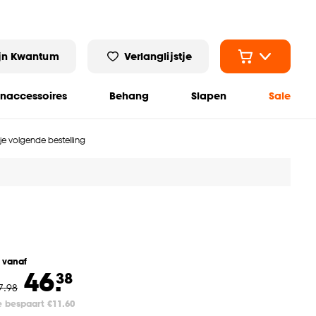
jn Kwantum
Verlanglijstje
naccessoires
Behang
Slapen
Sale
 je volgende bestelling
l vanaf
46.
38
7
.
98
e bespaart €11.60