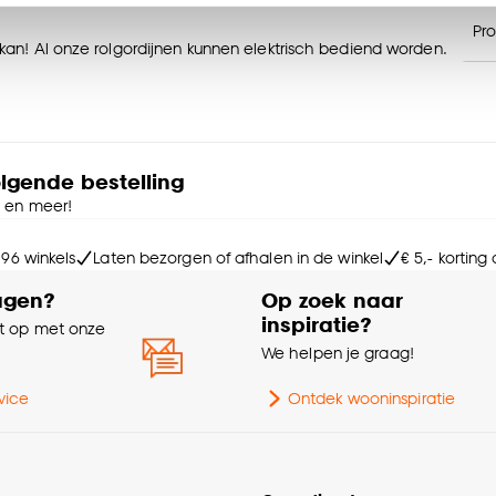
n’ om gebruik te maken van alle cookies, of klik op ‘weiger
Pr
accepteren. Je kunt er ook voor kiezen om bepaalde cookie
t kan! Al onze rolgordijnen kunnen elektrisch bediend worden.
ies aanpassen’ te klikken.
Me
e deze keuze altijd nog kan aanpassen, bekijk hiervoor o
kom je terecht in onze rolgordijnen samensteller. Daar kun je
figurator biedt veel verschillende opties zodat je zelf het
Int
olgende bestelling
e en meer!
 Samen met de adviseur kies je zonder zorgen thuis je
 96 winkels
Laten bezorgen of afhalen in de winkel
€ 5,- korting
Be
 en de bestelling wordt geplaatst.
agen?
Op zoek naar
inspiratie?
Kle
 op met onze
e
We helpen je graag!
Br
eisen voor kinderen. Let er bij het monteren op dat de
vice
Ontdek wooninspiratie
timale kind veiligheid.
Wa