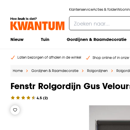
Klantenservice
Acties & folder
Woonins
Nieuw
Tuin
Gordijnen & Raamdecoratie
Laten bezorgen of afhalen in de winkel
Shop online of in onze 
Home
Gordijnen & Raamdecoratie
Rolgordijnen
Rolgord
Fenstr Rolgordijn Gus Velour
4.5
(
2
)