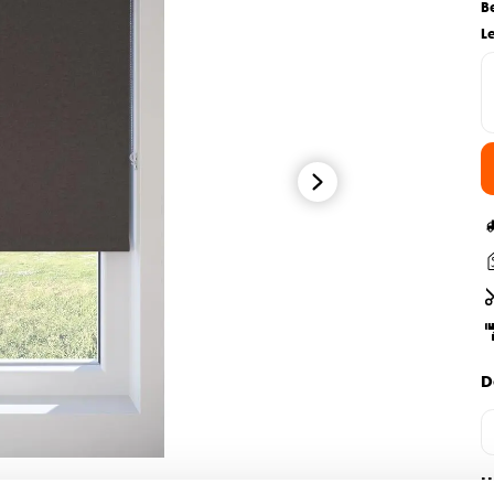
B
L
D
H