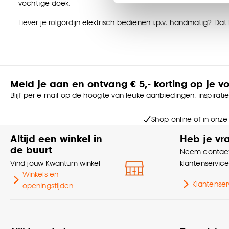
vochtige doek.
Klik op ‘Ja, alles toestaa
noodzakelijke cookies te 
Liever je rolgordijn elektrisch bedienen i.p.v. handmatig? Da
accepteren door op ‘Cook
Graag je rolgordijn op maat laten maken?
Goed om te weten is dat j
Dat kan natuurlijk! Als je op de ‘Maak op maat’ button klikt, 
zelf kiezen hoe je je rolgordijnen het liefst zou willen. De con
perfecte rolgordijn samenstelt.
Meld je aan en ontvang € 5,- korting op je v
Blijf per e-mail op de hoogte van leuke aanbiedingen, inspirati
Twijfel je nog of wil je graag advies?
Laat je dan adviseren door een van onze adviseurs aan huis.
Shop online of in onze
raamdecoratie, wordt deze direct voor jou perfect ingemeten
Maak een afspraak voor advies aan huis in Nederland >
Altijd een winkel in
Heb je vr
Maak een afspraak voor advies aan huis in België >
de buurt
Neem contact
Vind jouw Kwantum winkel
klantenservic
Kind veiligheid
Winkels en
Al onze raamdecoratie voldoet aan veiligheids- en kwaliteits
Klantenser
openingstijden
ketting minimaal 150cm boven de grond moet hangen voor op