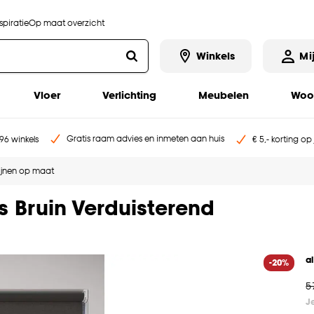
piratie
Op maat overzicht
Winkels
Mi
Vloer
Verlichting
Meubelen
Woo
Gratis raam advies en inmeten aan huis
96 winkels
€ 5,- korting op
ijnen op maat
s Bruin Verduisterend
a
-20%
5
J