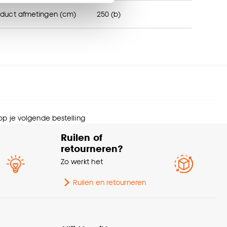
en’ om alleen de
oduct afmetingen (cm)
250 (b)
s wel of niet te
trage (cm)
250
nze
cookieverklaring
.
Scandinavisch, Japandi,
erieurstijl
Retro, Bohemian,
Eclectisch, Landelijk
 op je volgende bestelling
diening
Elektrisch, Handmatig
Ruilen of
retourneren?
urtint
Bruin
Zo werkt het
eedte
250 CM
Ruilen en retourneren
Afnemen met vochtige
svoorschriften
doek