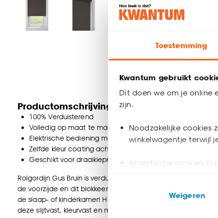
Toestemming
Kwantum gebruikt cooki
Dit doen we om je online e
zijn.
Productomschrijving
100% Verduisterend
Volledig op maat te maken
Noodzakelijke cookies z
Elektrische bediening mogelijk
winkelwagentje terwijl 
Zelfde kleur coating achterzijde
Geschikt voor draaikiepramen
Analytische cookies (op
Rolgordijn Gus Bruin is verduisterend en heeft een zachte/aai
Marketing cookies (opt
de voorzijde en dit blokkeert al het licht van buitenaf, geeft
Weigeren
ook buiten de website 
de slaap- of kinderkamer! Het rolgordijn is gemaakt van 100%
deze slijtvast, kleurvast en makkelijk te onderhouden is. Dit