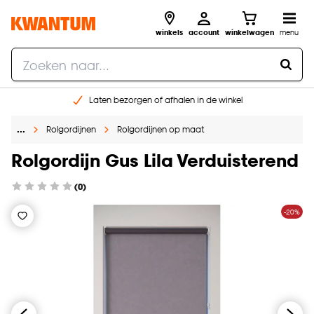
winkels
account
winkelwagen
menu
Laten bezorgen of afhalen in de winkel
Shop online of in onze 96 winkels
…
Rolgordijnen
Rolgordijnen op maat
Gratis raam advies en inmeten aan huis
€ 5,- korting op je volgende bestelling
Rolgordijn Gus Lila Verduisterend
(0)
-20%