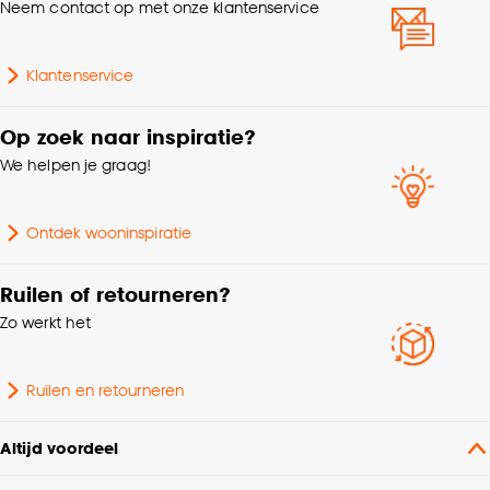
Neem contact op met onze klantenservice
kwaliteitseisen voor kinderen. Let er bij het monteren op dat
de ketting minimaal 150cm boven de grond moet hangen
voor optimale kind veiligheid.
Op kozijn, In kozijn,
Klantenservice
Wandbevestiging, Met
Montage
klemsteunen,
Plafondbevestiging
Op zoek naar inspiratie?
We helpen je graag!
Kenmerken
Zelfde kleur achterzijde
Raamdecoratie
Ontdek wooninspiratie
Standaard/recht raam,
Ruilen of retourneren?
Geschikt voor type raam
Draaikiepraam, Kunststof
Zo werkt het
raam, Houten raam
Scandinavisch, Modern,
Ruilen en retourneren
Interieurstijl
Hotel chique, Industrieel
Altijd voordeel
Garantietermijn
24 maanden