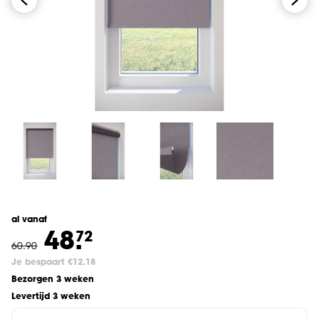
al vanaf
48.
72
60
.
90
Je bespaart €12.18
Bezorgen 3 weken
Levertijd 3 weken