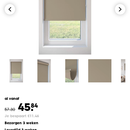
al vanaf
45.
84
57
.
30
Je bespaart €11.46
Bezorgen 3 weken
Levertijd 3 weken