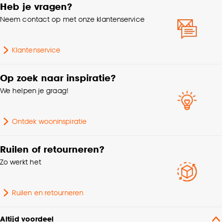
Heb je vragen?
Al onze raamdecoratie voldoet aan veiligheids- en
Neem contact op met onze klantenservice
kwaliteitseisen voor kinderen. Let er bij het monteren op dat
Garantietermijn
24 maanden
de ketting minimaal 150cm boven de grond moet hangen
voor optimale kind veiligheid.
Klantenservice
Collectie
FENSTR
Op zoek naar inspiratie?
Bediening
Elektrisch, Handmatig
We helpen je graag!
Op kozijn, In kozijn,
Wandbevestiging, Met
Ontdek wooninspiratie
Montage
klemsteunen,
Plafondbevestiging
Ruilen of retourneren?
Zo werkt het
Standaard/recht raam,
Geschikt voor type raam
Draaikiepraam, Kunststof
raam, Houten raam
Ruilen en retourneren
Scandinavisch, Modern,
Altijd voordeel