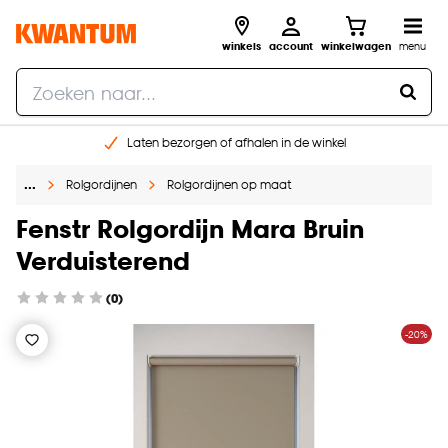
winkels
account
winkelwagen
menu
Laten bezorgen of afhalen in de winkel
Shop online of in onze 96 winkels
…
Rolgordijnen
Rolgordijnen op maat
Gratis raam advies en inmeten aan huis
€ 5,- korting op je volgende bestelling
Fenstr Rolgordijn Mara Bruin
Verduisterend
(0)
-20%