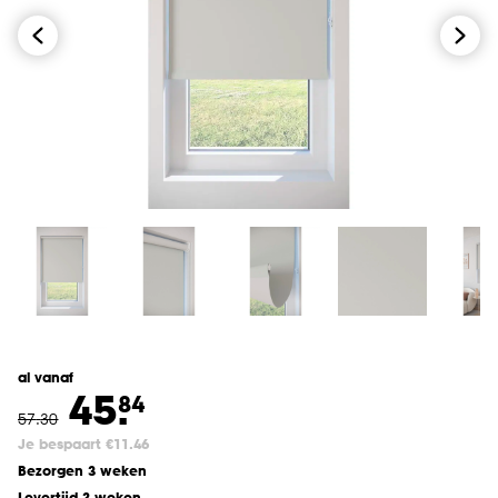
al vanaf
45.
84
57
.
30
Je bespaart €11.46
Bezorgen 3 weken
Levertijd 3 weken