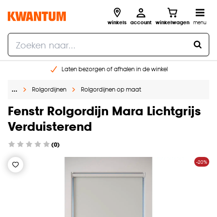
winkels
account
winkelwagen
menu
Laten bezorgen of afhalen in de winkel
Shop online of in onze 96 winkels
…
Rolgordijnen
Rolgordijnen op maat
Gratis raam advies en inmeten aan huis
€ 5,- korting op je volgende bestelling
Fenstr Rolgordijn Mara Lichtgrijs
Verduisterend
(0)
-20%