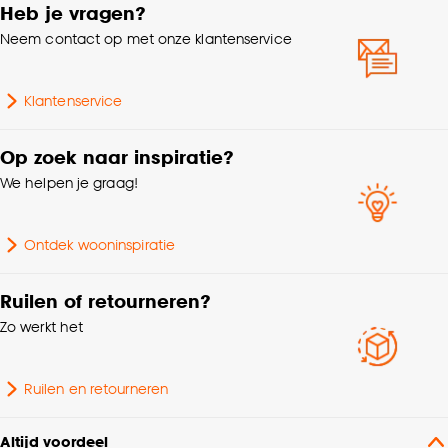
Heb je vragen?
Al onze raamdecoratie voldoet aan veiligheids- en
Neem contact op met onze klantenservice
kwaliteitseisen voor kinderen. Let er bij het monteren op dat
Gewicht gram per m2
350 G/m2
de ketting minimaal 150cm boven de grond moet hangen
voor optimale kind veiligheid.
Klantenservice
% Verduisterend
100%
Op zoek naar inspiratie?
Garantietermijn
24 maanden
We helpen je graag!
Collectie
FENSTR
Ontdek wooninspiratie
Bediening
Elektrisch, Handmatig
Ruilen of retourneren?
Zo werkt het
Op kozijn, In kozijn,
Wandbevestiging, Met
Montage
klemsteunen,
Ruilen en retourneren
Plafondbevestiging
Altijd voordeel