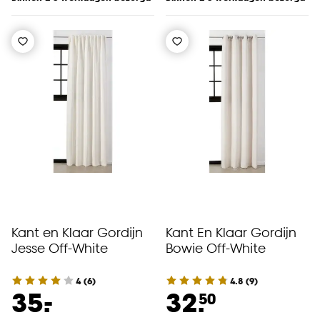
Kant en Klaar Gordijn
Kant En Klaar Gordijn
Jesse Off-White
Bowie Off-White
4
(
6
)
4.8
(
9
)
-
35.
32.
50