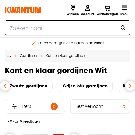
winkels
account
winkelwagen
menu
Laten bezorgen of afhalen in de winkel
Shop online of in onze 96 winkels
…
Gordijnen
Kant en klaar gordijnen
Gratis raam advies en inmeten aan huis
€ 5,- korting op je volgende bestelling
Kant en klaar gordijnen Wit
Zwarte gordijnen
Grijze k&k gordijnen
Beige
Filters
0
1 - 9 van 9 resultaten