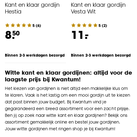
kan aanpassen, bekijk hiervoor onze
Kant en klaar gordijn
Kant en klaar gordijn
cookieverklaring
.
Hestia
Vesta Wit
5
(
6
)
5
(
2
)
-
8.
11.
50
Binnen 2-3 werkdagen bezorgd
Binnen 2-3 werkdagen bezorgd
Witte kant en klaar gordijnen: altijd voor de
laagste prijs bij Kwantum!
Het kiezen van gordijnen is niet altijd een makkelijke klus om
te klaren. Vaak is het lastig om een mooi gordijn uit te kiezen
dat past binnen jouw budget. Bij Kwantum vind je
gegarandeerd een breed assortiment voor een zacht prijsje.
Ben jij op zoek naar witte kant en klaar gordijnen? Bekijk ons
assortiment gemakkelijk online en bestel jouw gordijnen.
Jouw witte gordijnen met ringen shop je bij Kwantum!