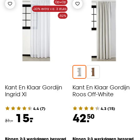
Op=Op
-30% extra v.a. 3 stuks
-52%
Kant En Klaar Gordijn
Kant En Klaar Gordijn
Ingrid Xl
Roos Off-White
4.4
(
7
)
4.3
(
15
)
-
15.
42.
50
31
.
-
Binnen 2-3 werkdagen bezorgd
Binnen 2-3 werkdagen bezorgd