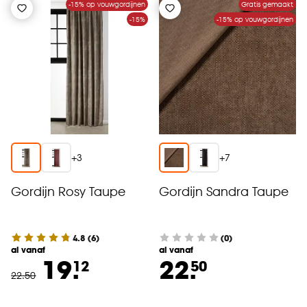
-15% op vouwgordijnen
Gratis gemaakt
-15%
-15% op vouwgordijnen
+
3
+
7
Gordijn Rosy Taupe
Gordijn Sandra Taupe
4.8
(
6
)
(0)
al vanaf
al vanaf
19.
22.
12
50
22
.
50