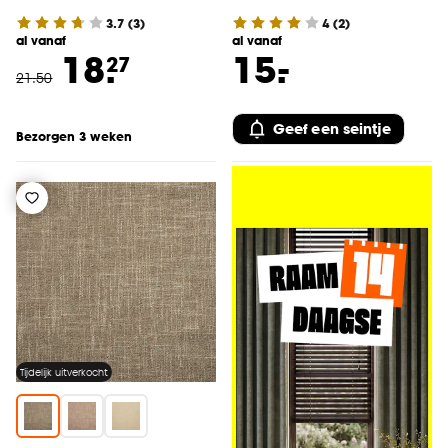
3.7
(
3
)
4
(
2
)
al vanaf
al vanaf
-
18.
15.
27
21
.
50
Geef een seintje
Bezorgen 3 weken
Tijdelijk uitverkocht