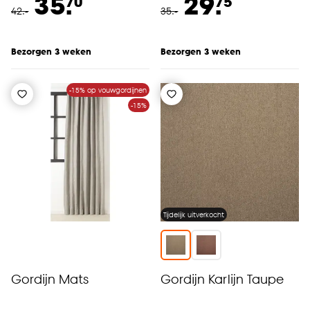
35.
29.
70
75
42
.
-
35
.
-
Bezorgen 3 weken
Bezorgen 3 weken
-15% op vouwgordijnen
-15%
Tijdelijk uitverkocht
Gordijn Mats
Gordijn Karlijn Taupe