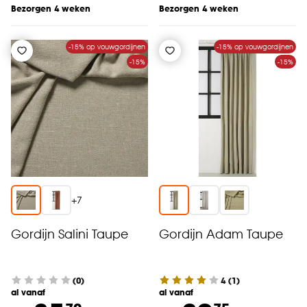
Bezorgen 4 weken
Bezorgen 4 weken
-15% op vouwgordijnen
-15% op vouwgordijnen
-15%
-15%
+
7
Gordijn Salini Taupe
Gordijn Adam Taupe
(0)
4
(
1
)
al vanaf
al vanaf