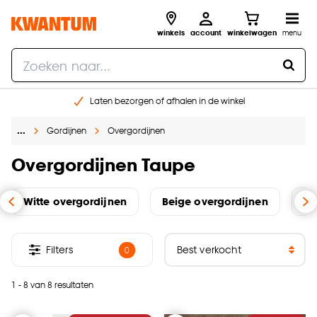
winkels
account
winkelwagen
menu
Laten bezorgen of afhalen in de winkel
Shop online of in onze 96 winkels
…
Gordijnen
Overgordijnen
Gratis raam advies en inmeten aan huis
€ 5,- korting op je volgende bestelling
Overgordijnen Taupe
Witte overgordijnen
Beige overgordijnen
Gr
Filters
0
1 - 8 van 8 resultaten