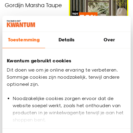
Gordijn Marsha Taupe
(0)
al vanaf
22.
50
Toestemming
Details
Over
Alles voor je Raam
Geef een seintje
Kwantum gebruikt cookies
Dit doen we om je online ervaring te verbeteren.
Sommige cookies zijn noodzakelijk, terwijl andere
optioneel zijn.
Noodzakelijke cookies zorgen ervoor dat de
website soepel werkt, zoals het onthouden van
producten in je winkelwagentje terwijl je aan het
shoppen bent.
Tijdelijk uitverkocht